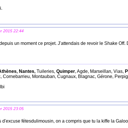
i.
er 2015 22:44
s depuis un moment ce projet. J'attendais de revoir le Shake Off. 
Athènes, Nantes,
Tuileries,
Quimper
, Agde, Marseillan, Vias,
P
, Cornebarrieu, Montauban, Cugnaux, Blagnac, Gérone, Perpi
lbi
er 2015 23:05
 d'excuse fétesdulimousin, on a compris que tu la kiffe la Galo