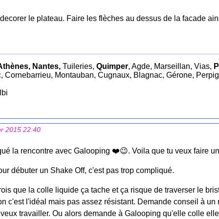
decorer le plateau. Faire les flèches au dessus de la facade ai
Athènes, Nantes,
Tuileries,
Quimper
, Agde, Marseillan, Vias,
P
, Cornebarrieu, Montauban, Cugnaux, Blagnac, Gérone, Perpi
lbi
er 2015 22:40
qué la rencontre avec Galooping ❤️😉. Voila que tu veux faire 
our débuter un Shake Off, c'est pas trop compliqué.
rois que la colle liquide ça tache et ça risque de traverser le bris
on c'est l'idéal mais pas assez résistant. Demande conseil à un
 veux travailler. Ou alors demande à Galooping qu'elle colle elle 