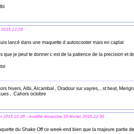
lbi
r 2015 12:29
suis lancé dans une maquette d autoscooter mais en caplat
s que je peut te donner c est de la patience de la precision et de
toi
hors hivers, Albi, Arcambal , Oradour sur vayres, , st beat, Mer
rcues , Cahors octobre
er 2015 22:28
- modifié dimanche 15 février 2015 22:36
quette du Shake Off ce week-end bien que la majeure partie de l