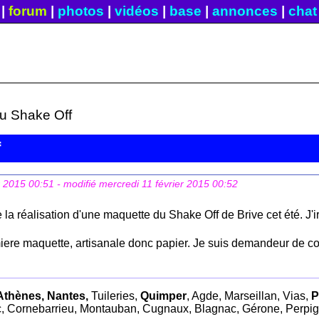
|
forum
|
photos
|
vidéos
|
base
|
annonces
|
chat
du Shake Off
f
r 2015 00:51
- modifié mercredi 11 février 2015 00:52
 la réalisation d'une maquette du Shake Off de Brive cet été. J'ir
ere maquette, artisanale donc papier. Je suis demandeur de con
Athènes, Nantes,
Tuileries,
Quimper
, Agde, Marseillan, Vias,
P
, Cornebarrieu, Montauban, Cugnaux, Blagnac, Gérone, Perpi