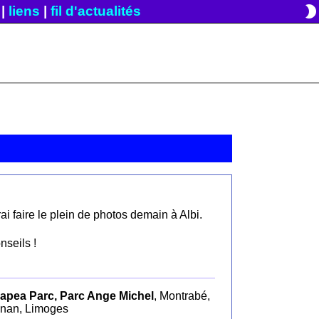
brightness_2
|
liens
|
fil d'actualités
ai faire le plein de photos demain à Albi.
seils !
apea Parc, Parc Ange Michel
, Montrabé,
gnan, Limoges