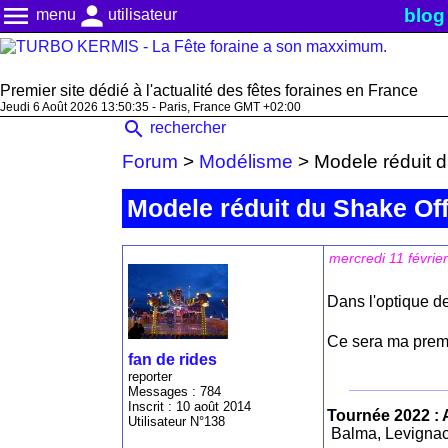
menu
person
blog
menu
utilisateur
Premier site dédié à l'actualité des fêtes foraines en France
Jeudi 6 Août 2026 13:50:36 - Paris, France GMT +02:00
search
rechercher
Forum
>
Modélisme
>
Modele réduit 
Modele réduit du Shake Of
mercredi 11 févrie
Dans l'optique de
Ce sera ma premi
fan de rides
reporter
Messages : 784
Inscrit : 10 août 2014
Tournée 2022 : 
Utilisateur N°138
Balma, Levignac