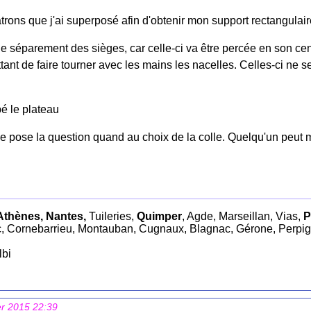
patrons que j'ai superposé afin d'obtenir mon support rectangulair
artie séparement des sièges, car celle-ci va être percée en son cen
ttant de faire tourner avec les mains les nacelles. Celles-ci n
é le plateau
 pose la question quand au choix de la colle. Quelqu'un peut m
Athènes, Nantes,
Tuileries,
Quimper
, Agde, Marseillan, Vias,
P
, Cornebarrieu, Montauban, Cugnaux, Blagnac, Gérone, Perpi
lbi
er 2015 22:39