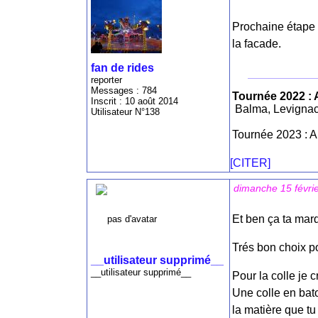
Prochaine étape 
la facade.
fan de rides
reporter
Messages : 784
Tournée 2022 : 
Inscrit : 10 août 2014
Balma, Levignac
Utilisateur N°138
Tournée 2023 : A
[CITER]
dimanche 15 févri
Et ben ça ta mar
Trés bon choix p
__utilisateur supprimé__
__utilisateur supprimé__
Pour la colle je c
Une colle en bat
la matière que tu