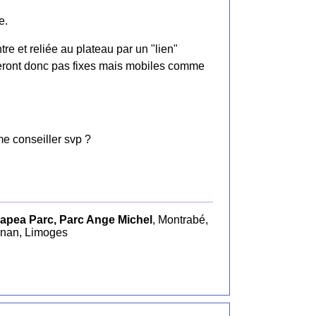
e.
tre et reliée au plateau par un "lien"
e seront donc pas fixes mais mobiles comme
e conseiller svp ?
apea Parc, Parc Ange Michel
, Montrabé,
gnan, Limoges