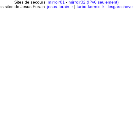
Sites de secours:
mirroir01
-
mirroir02 (IPv6 seulement)
es sites de Jesus Forain:
jesus-forain.fr
|
turbo-kermis.fr
|
lesgarschevel