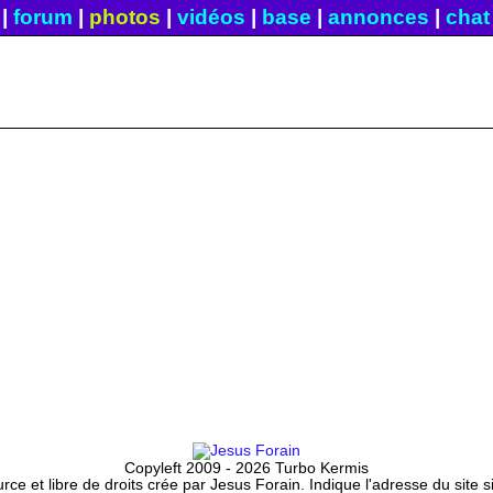
|
forum
|
photos
|
vidéos
|
base
|
annonces
|
chat
Copyleft 2009 - 2026 Turbo Kermis
ce et libre de droits crée par Jesus Forain. Indique l'adresse du site 