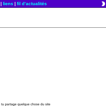
brightness_2
|
liens
|
fil d'actualités
si tu partage quelque chose du site