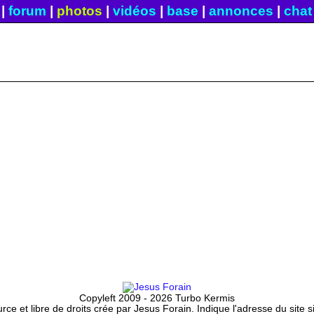
|
forum
|
photos
|
vidéos
|
base
|
annonces
|
chat
Copyleft 2009 - 2026 Turbo Kermis
ce et libre de droits crée par Jesus Forain. Indique l'adresse du site 