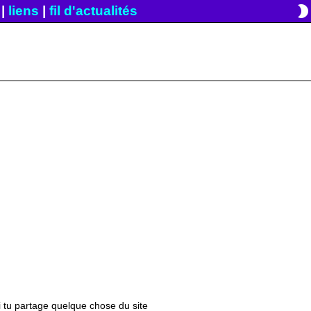
brightness_2
|
liens
|
fil d'actualités
si tu partage quelque chose du site