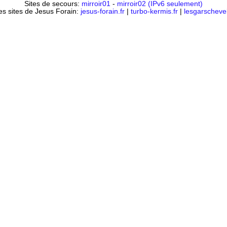
Sites de secours:
mirroir01
-
mirroir02 (IPv6 seulement)
es sites de Jesus Forain:
jesus-forain.fr
|
turbo-kermis.fr
|
lesgarschevel