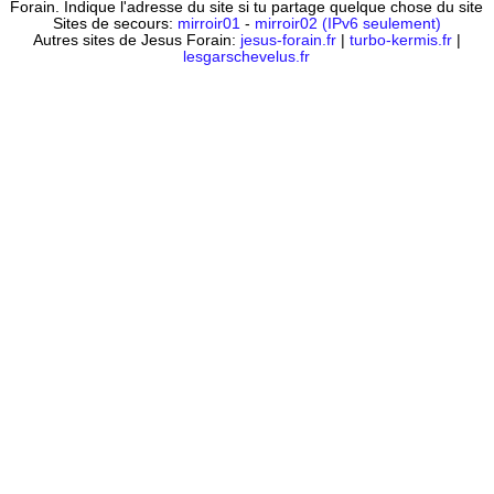
Forain. Indique l'adresse du site si tu partage quelque chose du site
Sites de secours:
mirroir01
-
mirroir02 (IPv6 seulement)
Autres sites de Jesus Forain:
jesus-forain.fr
|
turbo-kermis.fr
|
lesgarschevelus.fr