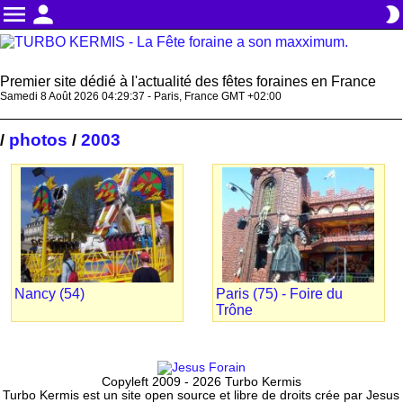
menu
person
brightness_2
Premier site dédié à l'actualité des fêtes foraines en France
Samedi 8 Août 2026 04:29:37 - Paris, France GMT +02:00
photos
2003
/
/
Nancy (54)
Paris (75) - Foire du
Trône
Copyleft 2009 - 2026 Turbo Kermis
Turbo Kermis est un site open source et libre de droits crée par Jesus