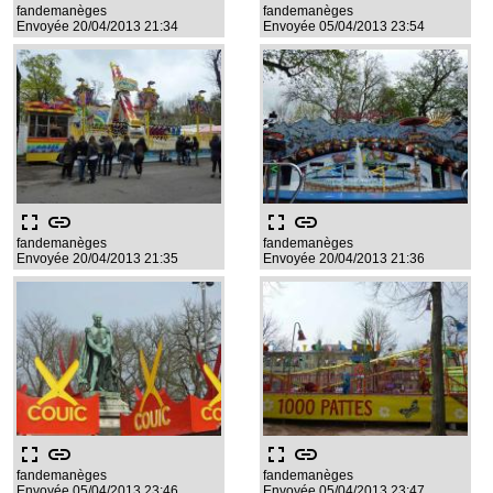
fandemanèges
fandemanèges
Envoyée 20/04/2013 21:34
Envoyée 05/04/2013 23:54
fullscreen
link
fullscreen
link
fandemanèges
fandemanèges
Envoyée 20/04/2013 21:35
Envoyée 20/04/2013 21:36
fullscreen
link
fullscreen
link
fandemanèges
fandemanèges
Envoyée 05/04/2013 23:46
Envoyée 05/04/2013 23:47