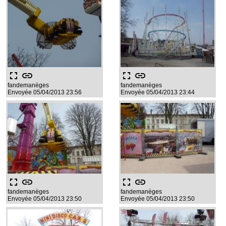
fullscreen
link
fullscreen
link
fandemanèges
fandemanèges
Envoyée 05/04/2013 23:56
Envoyée 05/04/2013 23:44
fullscreen
link
fullscreen
link
fandemanèges
fandemanèges
Envoyée 05/04/2013 23:50
Envoyée 05/04/2013 23:50