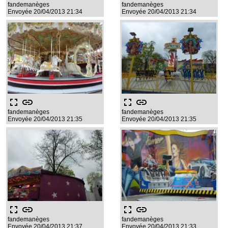
fandemanèges
fandemanèges
Envoyée 20/04/2013 21:34
Envoyée 20/04/2013 21:34
fullscreen
link
fullscreen
link
fandemanèges
fandemanèges
Envoyée 20/04/2013 21:35
Envoyée 20/04/2013 21:35
fullscreen
link
fullscreen
link
fandemanèges
fandemanèges
Envoyée 20/04/2013 21:37
Envoyée 20/04/2013 21:33