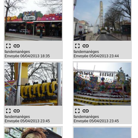
fullscreen
link
fullscreen
link
fandemanèges
fandemanèges
Envoyée 06/04/2013 18:35
Envoyée 05/04/2013 23:44
fullscreen
link
fullscreen
link
fandemanèges
fandemanèges
Envoyée 05/04/2013 23:45
Envoyée 05/04/2013 23:45