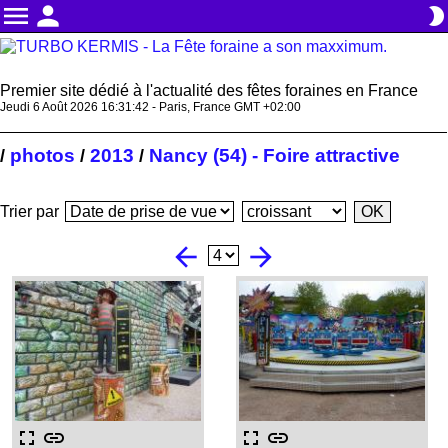
menu
person
brightness_2
Premier site dédié à l'actualité des fêtes foraines en France
Jeudi 6 Août 2026 16:31:43 - Paris, France GMT +02:00
photos
2013
Nancy (54) - Foire attractive
/
/
/
Trier par
arrow_back
arrow_forward
fullscreen
link
fullscreen
link