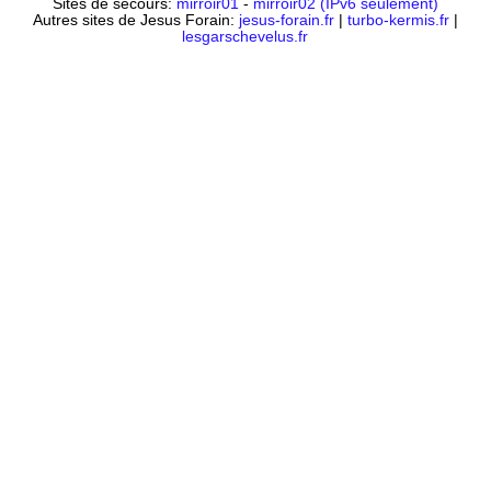
Sites de secours:
mirroir01
-
mirroir02 (IPv6 seulement)
Autres sites de Jesus Forain:
jesus-forain.fr
|
turbo-kermis.fr
|
lesgarschevelus.fr