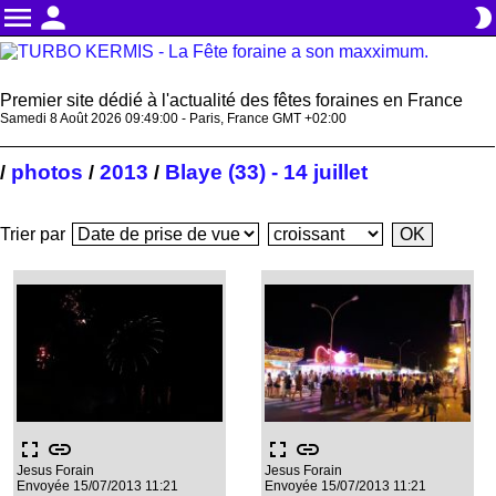
menu
person
brightness_2
Premier site dédié à l'actualité des fêtes foraines en France
Samedi 8 Août 2026 09:49:01 - Paris, France GMT +02:00
photos
2013
Blaye (33) - 14 juillet
/
/
/
Trier par
fullscreen
link
fullscreen
link
Jesus Forain
Jesus Forain
Envoyée 15/07/2013 11:21
Envoyée 15/07/2013 11:21