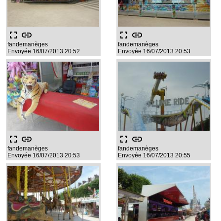
fullscreen
link
fullscreen
link
fandemanèges
fandemanèges
Envoyée 16/07/2013 20:52
Envoyée 16/07/2013 20:53
fullscreen
link
fullscreen
link
fandemanèges
fandemanèges
Envoyée 16/07/2013 20:53
Envoyée 16/07/2013 20:55