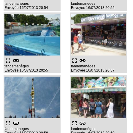
fandemanèges
fandemanèges
Envoyée 16/07/2013 20:54
Envoyée 16/07/2013 20:55
fullscreen
link
fullscreen
link
fandemanèges
fandemanèges
Envoyée 16/07/2013 20:55
Envoyée 16/07/2013 20:57
fullscreen
link
fullscreen
link
fandemanèges
fandemanèges