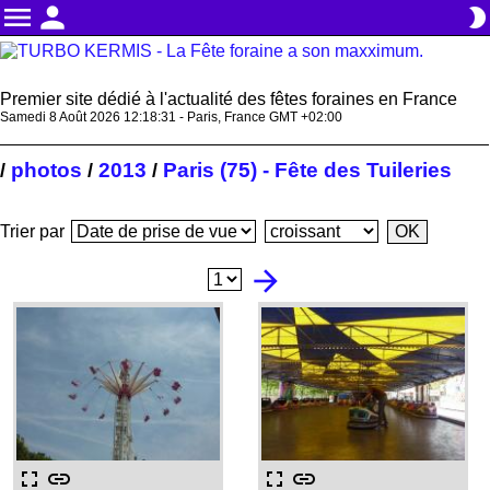
menu
person
brightness_2
Premier site dédié à l'actualité des fêtes foraines en France
Samedi 8 Août 2026 12:18:32 - Paris, France GMT +02:00
photos
2013
Paris (75) - Fête des Tuileries
/
/
/
Trier par
arrow_forward
fullscreen
link
fullscreen
link