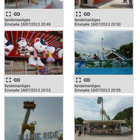
fullscreen
link
fullscreen
link
fandemanèges
fandemanèges
Envoyée 16/07/2013 20:49
Envoyée 16/07/2013 20:50
fullscreen
link
fullscreen
link
fandemanèges
fandemanèges
Envoyée 16/07/2013 20:53
Envoyée 16/07/2013 20:55