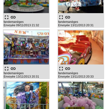
fullscreen
link
fullscreen
link
fandemanèges
fandemanèges
Envoyée 09/11/2013 21:32
Envoyée 13/11/2013 20:31
fullscreen
link
fullscreen
link
fandemanèges
fandemanèges
Envoyée 13/11/2013 20:31
Envoyée 13/11/2013 20:33