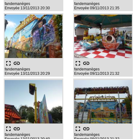
fandemanèges
fandemanèges
Envoyée 13/11/2013 20:30
Envoyée 09/11/2013 21:35
fullscreen
link
fullscreen
link
fandemanèges
fandemanèges
Envoyée 13/11/2013 20:29
Envoyée 09/11/2013 21:32
fullscreen
link
fullscreen
link
fandemanèges
fandemanèges