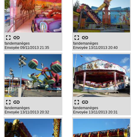
fullscreen
link
fullscreen
link
fandemanèges
fandemanèges
Envoyée 09/11/2013 21:35
Envoyée 13/11/2013 20:40
fullscreen
link
fullscreen
link
fandemanèges
fandemanèges
Envoyée 13/11/2013 20:32
Envoyée 13/11/2013 20:31