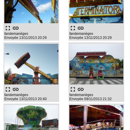
fullscreen
link
fullscreen
link
fandemanèges
fandemanèges
Envoyée 13/11/2013 20:29
Envoyée 13/11/2013 20:29
fullscreen
link
fullscreen
link
fandemanèges
fandemanèges
Envoyée 13/11/2013 20:40
Envoyée 09/11/2013 21:32