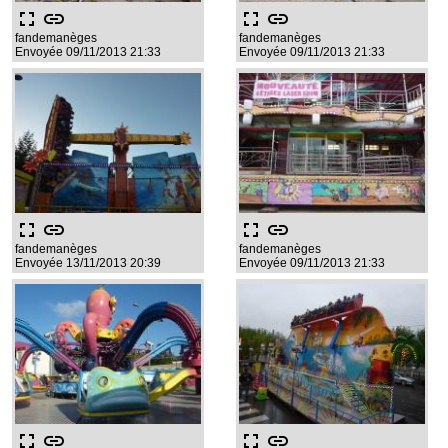
fullscreen
link
fullscreen
link
fandemanèges
fandemanèges
Envoyée 09/11/2013 21:33
Envoyée 09/11/2013 21:33
fullscreen
link
fullscreen
link
fandemanèges
fandemanèges
Envoyée 13/11/2013 20:39
Envoyée 09/11/2013 21:33
fullscreen
link
fullscreen
link