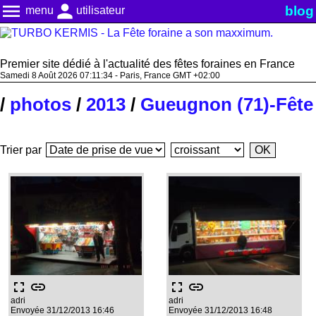
menu
person
blog
menu
utilisateur
Premier site dédié à l'actualité des fêtes foraines en France
Samedi 8 Août 2026 07:11:34 - Paris, France GMT +02:00
/
photos
/
2013
/
Gueugnon (71)-Fête 
Trier par
fullscreen
link
fullscreen
link
adri
adri
Envoyée 31/12/2013 16:46
Envoyée 31/12/2013 16:48