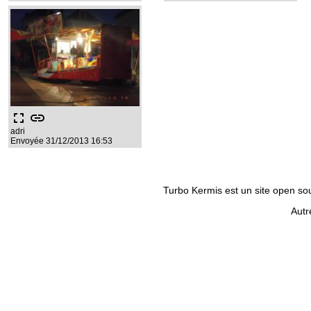
fullscreen
link
adri
Envoyée 31/12/2013 16:53
Turbo Kermis est un site open sour
Autr