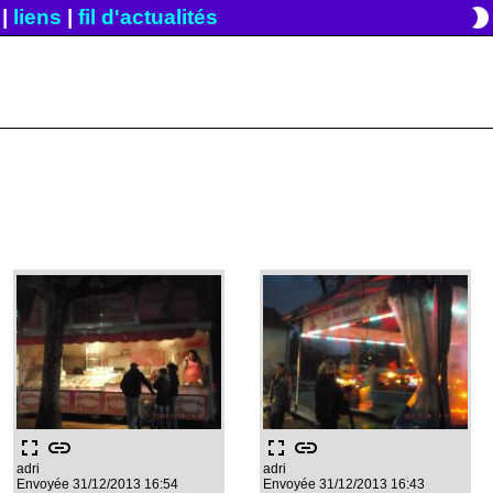
brightness_2
|
liens
|
fil d'actualités
fullscreen
link
fullscreen
link
adri
adri
Envoyée 31/12/2013 16:54
Envoyée 31/12/2013 16:43