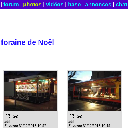
|
forum
|
photos
|
vidéos
|
base
|
annonces
|
chat
foraine de Noêl
fullscreen
link
fullscreen
link
adri
adri
Envoyée 31/12/2013 16:57
Envoyée 31/12/2013 16:45