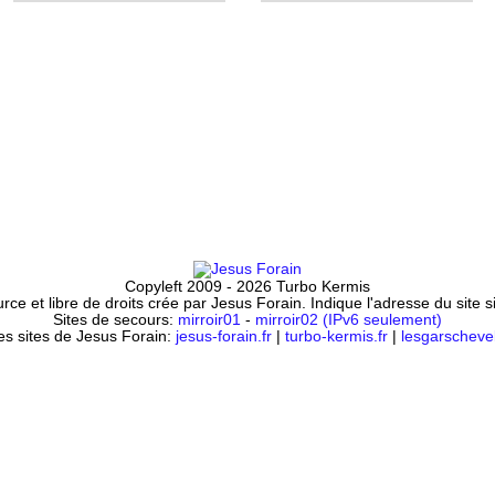
Copyleft 2009 - 2026 Turbo Kermis
ce et libre de droits crée par Jesus Forain. Indique l'adresse du site 
Sites de secours:
mirroir01
-
mirroir02 (IPv6 seulement)
es sites de Jesus Forain:
jesus-forain.fr
|
turbo-kermis.fr
|
lesgarschevel