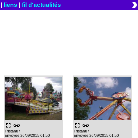
brightness_2
|
liens
|
fil d'actualités
fullscreen
link
fullscreen
link
Tristan87
Tristan87
Envoyée 26/09/2015 01:50
Envoyée 26/09/2015 01:50