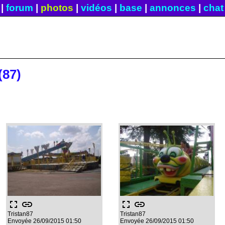
|
forum
|
photos
|
vidéos
|
base
|
annonces
|
chat
(87)
fullscreen
link
fullscreen
link
Tristan87
Tristan87
Envoyée 26/09/2015 01:50
Envoyée 26/09/2015 01:50