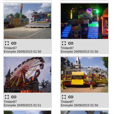
fullscreen
link
fullscreen
link
Tristan87
Tristan87
Envoyée 26/09/2015 01:50
Envoyée 26/09/2015 01:50
fullscreen
link
fullscreen
link
Tristan87
Tristan87
Envoyée 26/09/2015 01:51
Envoyée 26/09/2015 01:50