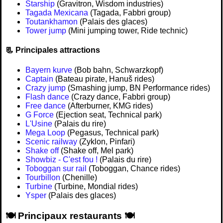
Starship
(Gravitron, Wisdom industries)
Tagada Mexicana
(Tagada, Fabbri group)
Toutankhamon
(Palais des glaces)
Tower jump
(Mini jumping tower, Ride technic)
📃 Principales attractions
Bayern kurve
(Bob bahn, Schwarzkopf)
Captain
(Bateau pirate, Hanuš rides)
Crazy jump
(Smashing jump, BN Performance rides)
Flash dance
(Crazy dance, Fabbri group)
Free dance
(Afterburner, KMG rides)
G Force
(Ejection seat, Technical park)
L'Usine
(Palais du rire)
Mega Loop
(Pegasus, Technical park)
Scenic railway
(Zyklon, Pinfari)
Shake off
(Shake off, Mel park)
Showbiz - C'est fou !
(Palais du rire)
Toboggan sur rail
(Toboggan, Chance rides)
Tourbillon
(Chenille)
Turbine
(Turbine, Mondial rides)
Ysper
(Palais des glaces)
🍽️ Principaux restaurants 🍽️