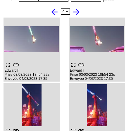
arrow_back
arrow_forward
fullscreen
link
fullscreen
link
EdwardT
EdwardT
Prise 03/03/2023 18h54 22s
Prise 03/03/2023 18h54 23s
Envoyée 04/03/2023 17:35
Envoyée 04/03/2023 17:35
fullscreen
link
fullscreen
link