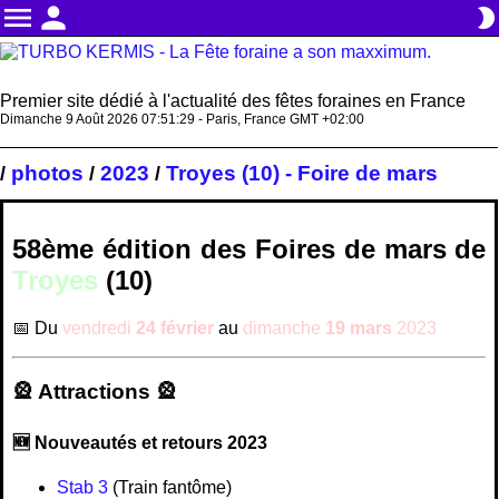
menu
person
brightness_2
Premier site dédié à l'actualité des fêtes foraines en France
Dimanche 9 Août 2026 07:51:30 - Paris, France GMT +02:00
photos
2023
Troyes (10) - Foire de mars
/
/
/
58ème édition des
Foires de mars de
Troyes
(10)
📅 Du
vendredi
24 février
au
dimanche
19 mars
2023
🎡 Attractions 🎡
🆕 Nouveautés et retours 2023
Stab 3
(Train fantôme)