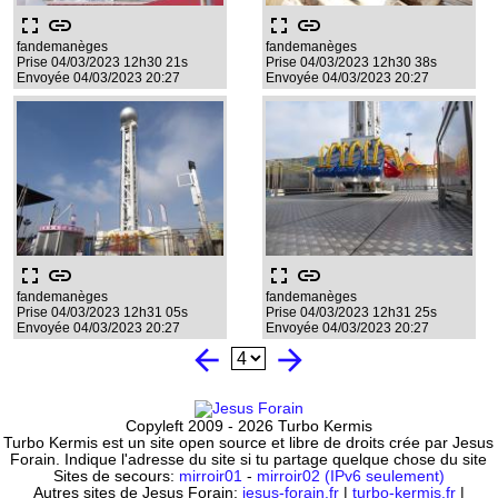
fullscreen
link
fullscreen
link
fandemanèges
fandemanèges
Prise 04/03/2023 12h30 21s
Prise 04/03/2023 12h30 38s
Envoyée 04/03/2023 20:27
Envoyée 04/03/2023 20:27
fullscreen
link
fullscreen
link
fandemanèges
fandemanèges
Prise 04/03/2023 12h31 05s
Prise 04/03/2023 12h31 25s
Envoyée 04/03/2023 20:27
Envoyée 04/03/2023 20:27
arrow_back
arrow_forward
Copyleft 2009 - 2026 Turbo Kermis
Turbo Kermis est un site open source et libre de droits crée par Jesus
Forain. Indique l'adresse du site si tu partage quelque chose du site
Sites de secours:
mirroir01
-
mirroir02 (IPv6 seulement)
Autres sites de Jesus Forain:
jesus-forain.fr
|
turbo-kermis.fr
|