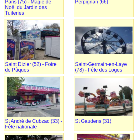
Paris (75) - Magie de
Perpignan (66)
Noël du Jardin des
Tuileries
Saint Dizier (52) - Foire
Saint-Germain-en-Laye
de Pâques
(78) - Fête des Loges
St André de Cubzac (33) -
St Gaudens (31)
Fête nationale