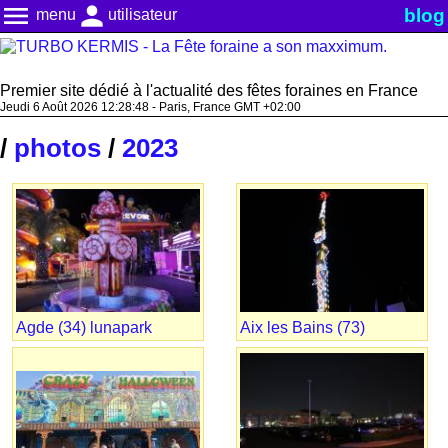
menu
person
blog
menu
utilisateur
Premier site dédié à l'actualité des fêtes foraines en France
Jeudi 6 Août 2026 12:28:49 - Paris, France GMT +02:00
/
photos
/
2023
Agde (34) lunapark
Aix les Bains (73)