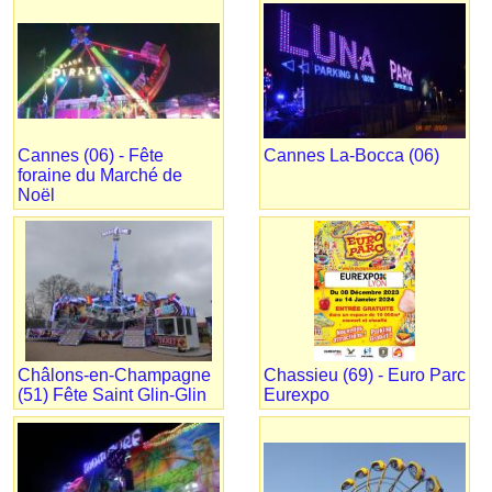
Cannes (06) - Fête
Cannes La-Bocca (06)
foraine du Marché de
Noël
Châlons-en-Champagne
Chassieu (69) - Euro Parc
(51) Fête Saint Glin-Glin
Eurexpo