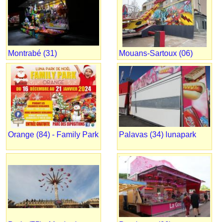
Montrabé (31)
Mouans-Sartoux (06)
Orange (84) - Family Park
Palavas (34) lunapark