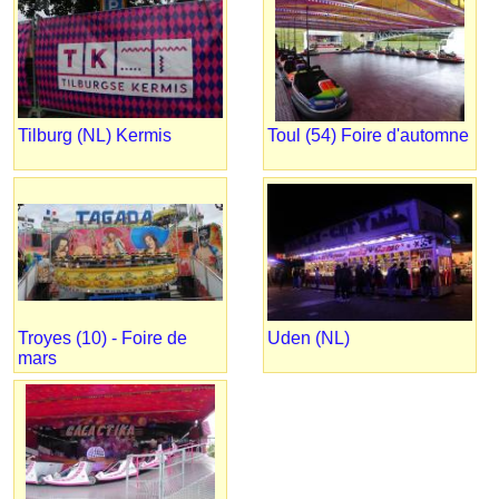
Tilburg (NL) Kermis
Toul (54) Foire d'automne
Troyes (10) - Foire de
Uden (NL)
mars