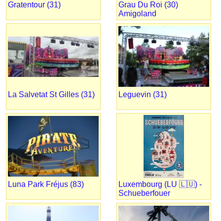
Gratentour (31)
Grau Du Roi (30)
Amigoland
La Salvetat St Gilles (31)
Leguevin (31)
Luna Park Fréjus (83)
Luxembourg (LU 🇱🇺) -
Schueberfouer