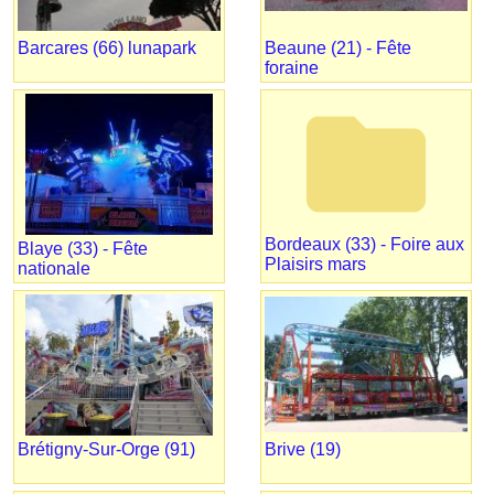
Barcares (66) lunapark
Beaune (21) - Fête
foraine
folder
Bordeaux (33) - Foire aux
Blaye (33) - Fête
Plaisirs mars
nationale
Brétigny-Sur-Orge (91)
Brive (19)