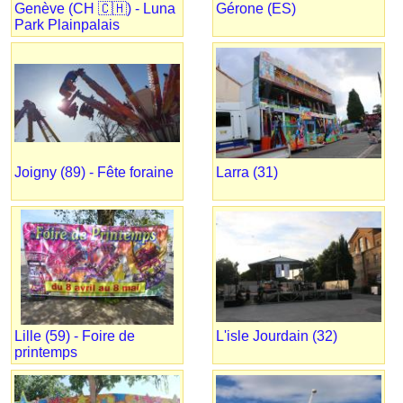
Genève (CH 🇨🇭) - Luna
Gérone (ES)
Park Plainpalais
Joigny (89) - Fête foraine
Larra (31)
Lille (59) - Foire de
L'isle Jourdain (32)
printemps