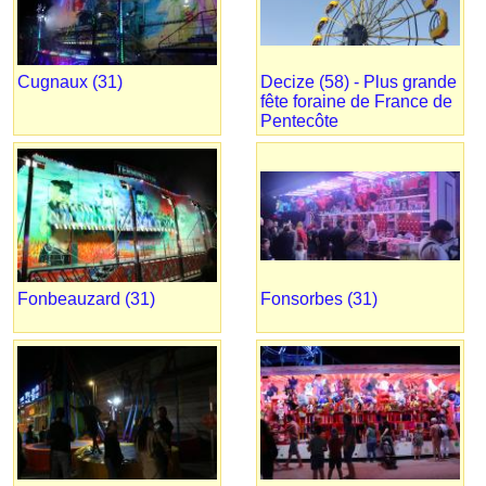
Cugnaux (31)
Decize (58) - Plus grande
fête foraine de France de
Pentecôte
Fonbeauzard (31)
Fonsorbes (31)