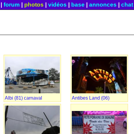
|
forum
|
photos
|
vidéos
|
base
|
annonces
|
chat
Albi (81) carnaval
Antibes Land (06)