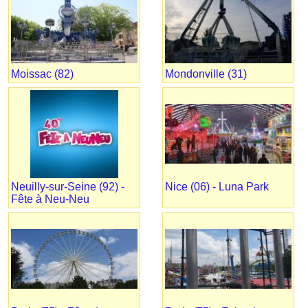
Moissac (82)
Mondonville (31)
Neuilly-sur-Seine (92) -
Nice (06) - Luna Park
Fête à Neu-Neu