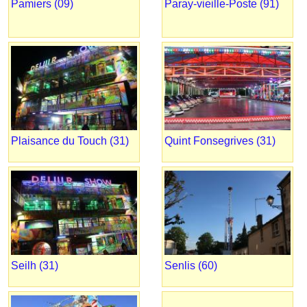
Pamiers (09)
Paray-vieille-Poste (91)
Plaisance du Touch (31)
Quint Fonsegrives (31)
Seilh (31)
Senlis (60)