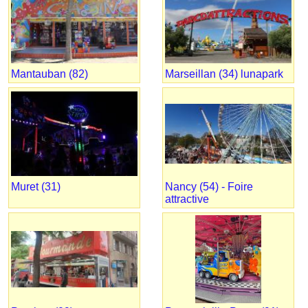
Mantauban (82)
Marseillan (34) lunapark
Muret (31)
Nancy (54) - Foire
attractive