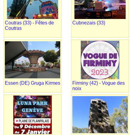
Coutras (33) - Fêtes de
Cubnezais (33)
Coutras
Essen (DE) Gruga Kirmes
Firminy (42) - Vogue des
noix