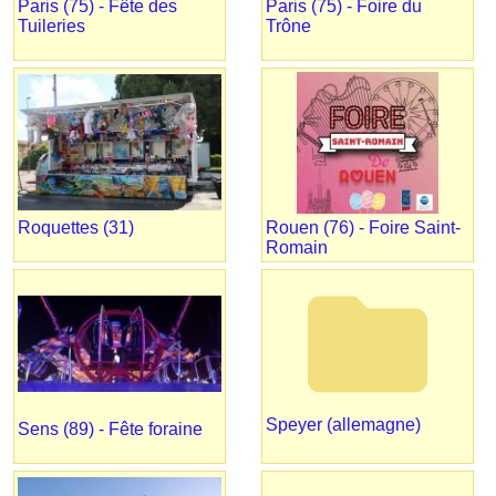
Paris (75) - Fête des
Paris (75) - Foire du
Tuileries
Trône
Roquettes (31)
Rouen (76) - Foire Saint-
Romain
folder
Speyer (allemagne)
Sens (89) - Fête foraine