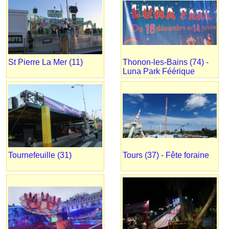
St Pierre La Mer (11)
Thonon-les-Bains (74) -
Luna Park Féérique
Tournefeuille (31)
Tours (37) - Fête foraine