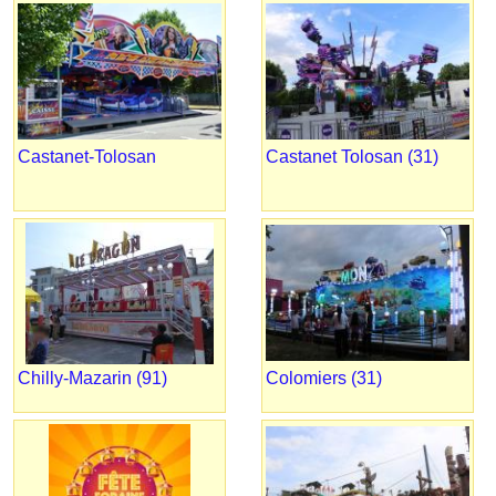
Castanet-Tolosan
Castanet Tolosan (31)
Chilly-Mazarin (91)
Colomiers (31)