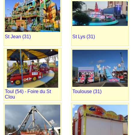
St Jean (31)
St Lys (31)
Toul (54) - Foire du St
Toulouse (31)
Clou