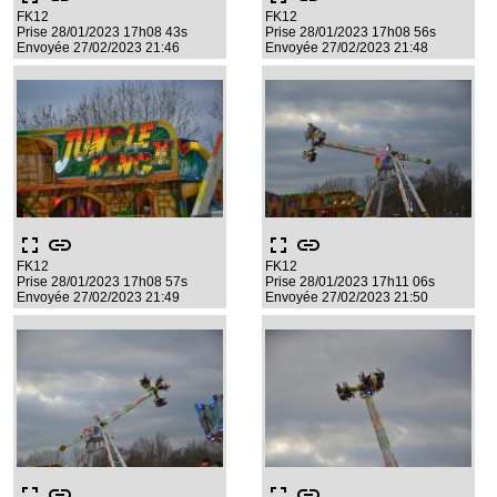
FK12
FK12
Prise 28/01/2023 17h08 43s
Prise 28/01/2023 17h08 56s
Envoyée 27/02/2023 21:46
Envoyée 27/02/2023 21:48
fullscreen
link
fullscreen
link
FK12
FK12
Prise 28/01/2023 17h08 57s
Prise 28/01/2023 17h11 06s
Envoyée 27/02/2023 21:49
Envoyée 27/02/2023 21:50
fullscreen
link
fullscreen
link