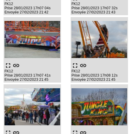
FK12
FK12
Prise 28/01/2023 17h07 04s
Prise 28/01/2023 17h07 32s
Envoyée 27/02/2023 21:42
Envoyée 27/02/2023 21:43
fullscreen
link
fullscreen
link
FK12
FK12
Prise 28/01/2023 17h07 41s
Prise 28/01/2023 17h08 12s
Envoyée 27/02/2023 21:45
Envoyée 27/02/2023 21:45
fullscreen
link
fullscreen
link