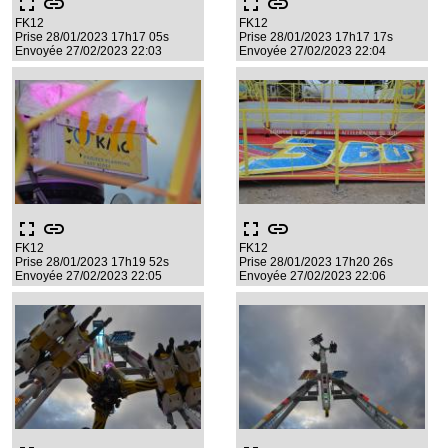
fullscreen
link
fullscreen
link
FK12
FK12
Prise 28/01/2023 17h17 05s
Prise 28/01/2023 17h17 17s
Envoyée 27/02/2023 22:03
Envoyée 27/02/2023 22:04
fullscreen
link
fullscreen
link
FK12
FK12
Prise 28/01/2023 17h19 52s
Prise 28/01/2023 17h20 26s
Envoyée 27/02/2023 22:05
Envoyée 27/02/2023 22:06