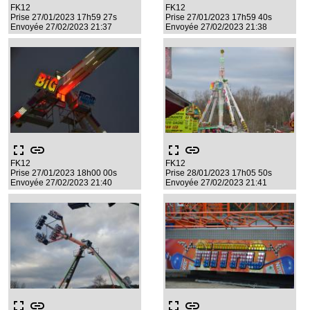
FK12
FK12
Prise 27/01/2023 17h59 27s
Prise 27/01/2023 17h59 40s
Envoyée 27/02/2023 21:37
Envoyée 27/02/2023 21:38
fullscreen
link
fullscreen
link
FK12
FK12
Prise 27/01/2023 18h00 00s
Prise 28/01/2023 17h05 50s
Envoyée 27/02/2023 21:40
Envoyée 27/02/2023 21:41
fullscreen
link
fullscreen
link