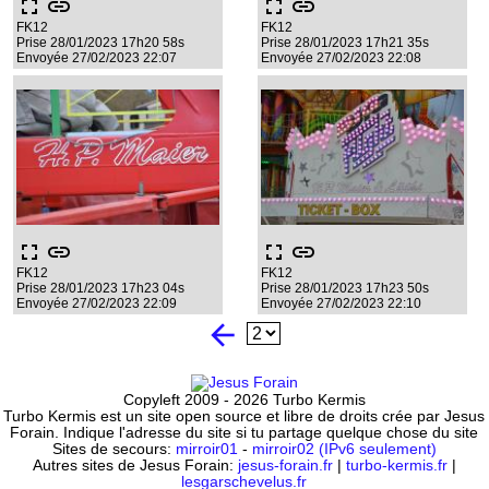
fullscreen
link
fullscreen
link
FK12
FK12
Prise 28/01/2023 17h20 58s
Prise 28/01/2023 17h21 35s
Envoyée 27/02/2023 22:07
Envoyée 27/02/2023 22:08
fullscreen
link
fullscreen
link
FK12
FK12
Prise 28/01/2023 17h23 04s
Prise 28/01/2023 17h23 50s
Envoyée 27/02/2023 22:09
Envoyée 27/02/2023 22:10
arrow_back
Copyleft 2009 - 2026 Turbo Kermis
Turbo Kermis est un site open source et libre de droits crée par Jesus
Forain. Indique l'adresse du site si tu partage quelque chose du site
Sites de secours:
mirroir01
-
mirroir02 (IPv6 seulement)
Autres sites de Jesus Forain:
jesus-forain.fr
|
turbo-kermis.fr
|
lesgarschevelus.fr