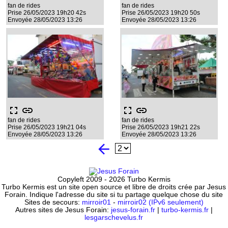
fan de rides
fan de rides
Prise 26/05/2023 19h20 42s
Prise 26/05/2023 19h20 50s
Envoyée 28/05/2023 13:26
Envoyée 28/05/2023 13:26
fullscreen
link
fullscreen
link
fan de rides
fan de rides
Prise 26/05/2023 19h21 04s
Prise 26/05/2023 19h21 22s
Envoyée 28/05/2023 13:26
Envoyée 28/05/2023 13:26
arrow_back
Copyleft 2009 - 2026 Turbo Kermis
Turbo Kermis est un site open source et libre de droits crée par Jesus
Forain. Indique l'adresse du site si tu partage quelque chose du site
Sites de secours:
mirroir01
-
mirroir02 (IPv6 seulement)
Autres sites de Jesus Forain:
jesus-forain.fr
|
turbo-kermis.fr
|
lesgarschevelus.fr