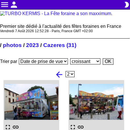
menu
person
brightness_2
Premier site dédié à l'actualité des fêtes foraines en France
Vendredi 7 Août 2026 12:52:28 - Paris, France GMT +02:00
photos
2023
Cazeres (31)
/
/
/
Trier par
arrow_back
fullscreen
link
fullscreen
link