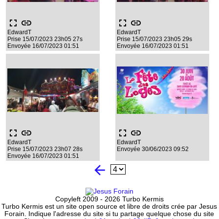
fullscreen
link
fullscreen
link
EdwardT
EdwardT
Prise 15/07/2023 23h05 27s
Prise 15/07/2023 23h05 29s
Envoyée 16/07/2023 01:51
Envoyée 16/07/2023 01:51
fullscreen
link
fullscreen
link
EdwardT
EdwardT
Prise 15/07/2023 23h07 28s
Envoyée 30/06/2023 09:52
Envoyée 16/07/2023 01:51
arrow_back
Copyleft 2009 - 2026 Turbo Kermis
Turbo Kermis est un site open source et libre de droits crée par Jesus
Forain. Indique l'adresse du site si tu partage quelque chose du site