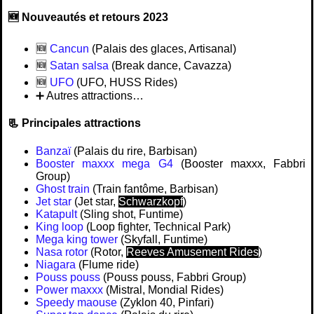
🆕 Nouveautés et retours 2023
🆕️
Cancun
(Palais des glaces, Artisanal)
🆕️
Satan salsa
(Break dance, Cavazza)
🆕️
UFO
(UFO, HUSS Rides)
➕ Autres attractions…
📃 Principales attractions
Banzaï
(Palais du rire, Barbisan)
Booster maxxx mega G4
(Booster maxxx, Fabbri
Group)
Ghost train
(Train fantôme, Barbisan)
Jet star
(Jet star,
Schwarzkopf
)
Katapult
(Sling shot, Funtime)
King loop
(Loop fighter, Technical Park)
Mega king tower
(Skyfall, Funtime)
Nasa rotor
(Rotor,
Reeves Amusement Rides
)
Niagara
(Flume ride)
Pouss pouss
(Pouss pouss, Fabbri Group)
Power maxxx
(Mistral, Mondial Rides)
Speedy maouse
(Zyklon 40, Pinfari)