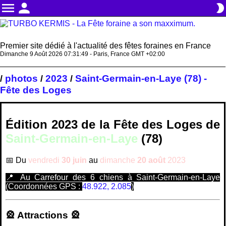
menu
person
brightness_2
Premier site dédié à l'actualité des fêtes foraines en France
Dimanche 9 Août 2026 07:31:50 - Paris, France GMT +02:00
photos
2023
Saint-Germain-en-Laye (78) -
/
/
/
Fête des Loges
Édition 2023 de la
Fête des Loges de
Saint-Germain-en-Laye
(78)
📅 Du
vendredi
30 juin
au
dimanche
20 août
2023
📍 Au Carrefour des 6 chiens à Saint-Germain-en-Laye
(Coordonnées GPS :
48.922, 2.085
)
🎡 Attractions 🎡