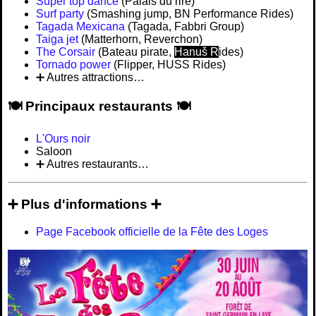
Super top dance
(Palais du rire)
Surf party
(Smashing jump, BN Performance Rides)
Tagada Mexicana
(Tagada, Fabbri Group)
Taiga jet
(Matterhorn, Reverchon)
The Corsair
(Bateau pirate,
Hanuš R
ides)
Tornado power
(Flipper, HUSS Rides)
➕ Autres attractions…
🍽️ Principaux restaurants 🍽️
L'Ours noir
Saloon
➕ Autres restaurants…
➕ Plus d'informations ➕
Page Facebook officielle de la Fête des Loges