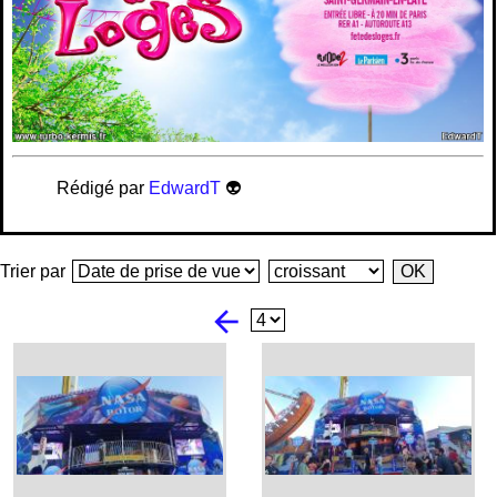
Rédigé par
EdwardT
👽
Trier par
arrow_back