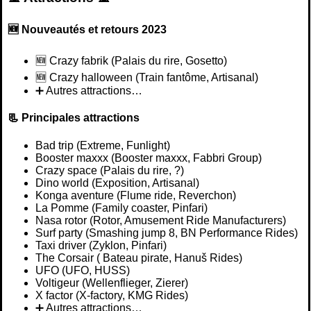
🆕 Nouveautés et retours 2023
🆕️ Crazy fabrik (Palais du rire, Gosetto)
🆕️ Crazy halloween (Train fantôme, Artisanal)
➕ Autres attractions…
📃 Principales attractions
Bad trip (Extreme, Funlight)
Booster maxxx (Booster maxxx, Fabbri Group)
Crazy space (Palais du rire, ?)
Dino world (Exposition, Artisanal)
Konga aventure (Flume ride, Reverchon)
La Pomme (Family coaster, Pinfari)
Nasa rotor (Rotor, Amusement Ride Manufacturers)
Surf party (Smashing jump 8, BN Performance Rides)
Taxi driver (Zyklon, Pinfari)
The Corsair ( Bateau pirate, Hanuš Rides)
UFO (UFO, HUSS)
Voltigeur (Wellenflieger, Zierer)
X factor (X-factory, KMG Rides)
➕ Autres attractions…