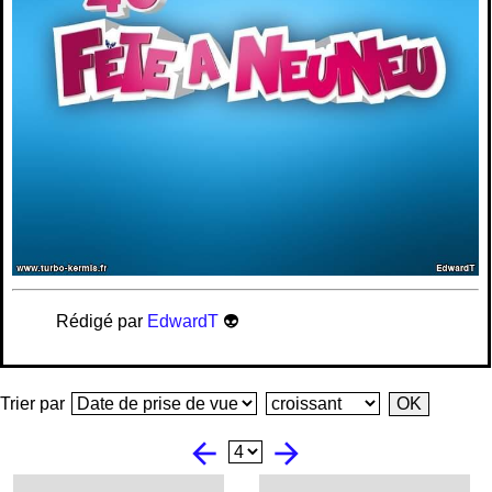
Rédigé par
EdwardT
👽
Trier par
arrow_back
arrow_forward