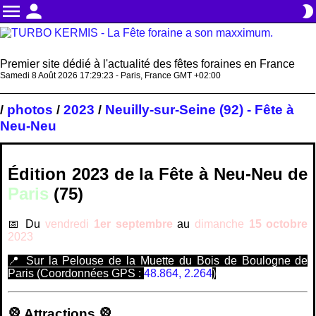
menu
person
brightness_2
Premier site dédié à l'actualité des fêtes foraines en France
Samedi 8 Août 2026 17:29:24 - Paris, France GMT +02:00
photos
2023
Neuilly-sur-Seine (92) - Fête à
/
/
/
Neu-Neu
Édition 2023 de la
Fête à Neu-Neu
de
Paris
(75)
📅 Du
vendredi
1er septembre
au
dimanche
15 octobre
2023
📍 Sur la Pelouse de la Muette du Bois de Boulogne de
Paris (Coordonnées GPS :
48.864, 2.264
)
🎡 Attractions 🎡