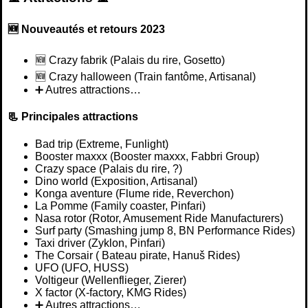
🆕 Nouveautés et retours 2023
🆕️ Crazy fabrik (Palais du rire, Gosetto)
🆕️ Crazy halloween (Train fantôme, Artisanal)
➕ Autres attractions…
📃 Principales attractions
Bad trip (Extreme, Funlight)
Booster maxxx (Booster maxxx, Fabbri Group)
Crazy space (Palais du rire, ?)
Dino world (Exposition, Artisanal)
Konga aventure (Flume ride, Reverchon)
La Pomme (Family coaster, Pinfari)
Nasa rotor (Rotor, Amusement Ride Manufacturers)
Surf party (Smashing jump 8, BN Performance Rides)
Taxi driver (Zyklon, Pinfari)
The Corsair ( Bateau pirate, Hanuš Rides)
UFO (UFO, HUSS)
Voltigeur (Wellenflieger, Zierer)
X factor (X-factory, KMG Rides)
➕ Autres attractions…