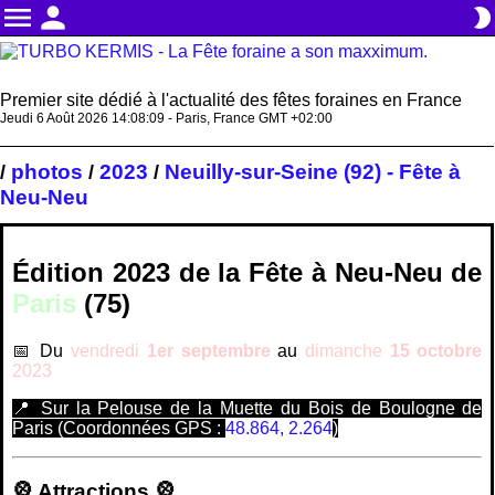
menu
person
brightness_2
Premier site dédié à l'actualité des fêtes foraines en France
Jeudi 6 Août 2026 14:08:09 - Paris, France GMT +02:00
photos
2023
Neuilly-sur-Seine (92) - Fête à
/
/
/
Neu-Neu
Édition 2023 de la
Fête à Neu-Neu
de
Paris
(75)
📅 Du
vendredi
1er septembre
au
dimanche
15 octobre
2023
📍 Sur la Pelouse de la Muette du Bois de Boulogne de
Paris (Coordonnées GPS :
48.864, 2.264
)
🎡 Attractions 🎡