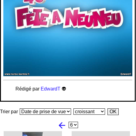
Rédigé par
EdwardT
👽
Trier par
arrow_back