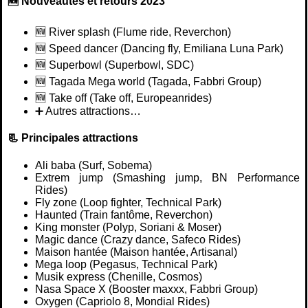
🆕 Nouveautés et retours 2023
🆕️ River splash (Flume ride, Reverchon)
🆕️ Speed dancer (Dancing fly, Emiliana Luna Park)
🆕️ Superbowl (Superbowl, SDC)
🆕️ Tagada Mega world (Tagada, Fabbri Group)
🆕️ Take off (Take off, Europeanrides)
➕ Autres attractions…
📃 Principales attractions
Ali baba (Surf, Sobema)
Extrem jump (Smashing jump, BN Performance
Rides)
Fly zone (Loop fighter, Technical Park)
Haunted (Train fantôme, Reverchon)
King monster (Polyp, Soriani & Moser)
Magic dance (Crazy dance, Safeco Rides)
Maison hantée (Maison hantée, Artisanal)
Mega loop (Pegasus, Technical Park)
Musik express (Chenille, Cosmos)
Nasa Space X (Booster maxxx, Fabbri Group)
Oxygen (Capriolo 8, Mondial Rides)