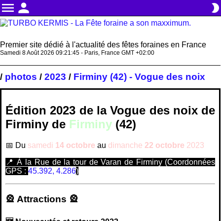
menu
person
brightness_2
Premier site dédié à l'actualité des fêtes foraines en France
Samedi 8 Août 2026 09:21:46 - Paris, France GMT +02:00
photos
2023
Firminy (42) - Vogue des noix
/
/
/
Édition 2023 de la Vogue des noix de
Firminy
de
Firminy
(42)
📅 Du
samedi
14 octobre
au
dimanche
22 octobre
2023
📍 À la Rue de la tour de Varan de Firminy (Coordonnées
GPS :
45.392, 4.286
)
🎡 Attractions 🎡