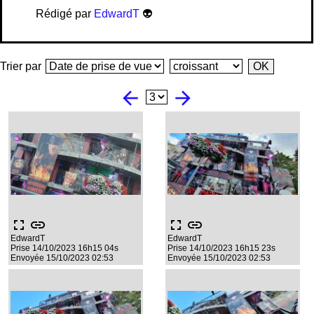
Rédigé par
EdwardT
👽
Trier par
arrow_back
arrow_forward
fullscreen
link
fullscreen
link
EdwardT
EdwardT
Prise 14/10/2023 16h15 04s
Prise 14/10/2023 16h15 23s
Envoyée 15/10/2023 02:53
Envoyée 15/10/2023 02:53