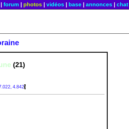
|
forum
|
photos
|
vidéos
|
base
|
annonces
|
chat
oraine
une
(21)
7.022, 4.842
)