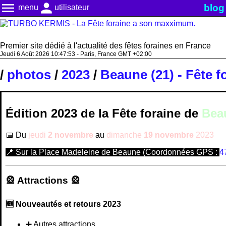
menu
person
blog
menu
utilisateur
Premier site dédié à l'actualité des fêtes foraines en France
Jeudi 6 Août 2026 10:47:54 - Paris, France GMT +02:00
/
photos
/
2023
/
Beaune (21) - Fête f
Édition 2023 de la Fête foraine de
Bea
📅 Du
jeudi
2 novembre
au
dimanche
19 novembre
2023
📍 Sur la Place Madeleine de Beaune (Coordonnées GPS :
4
🎡 Attractions 🎡
🆕 Nouveautés et retours 2023
➕ Autres attractions…