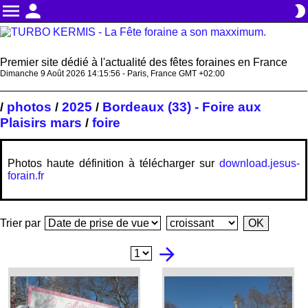
menu
person
brightness_2
Premier site dédié à l'actualité des fêtes foraines en France
Dimanche 9 Août 2026 14:15:57 - Paris, France GMT +02:00
photos
2025
Bordeaux (33) - Foire aux
/
/
/
Plaisirs mars
foire
/
Photos haute définition à télécharger sur
download.jesus-
forain.fr
Trier par
arrow_forward