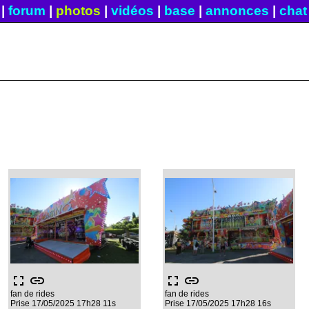
|
forum
|
photos
|
vidéos
|
base
|
annonces
|
chat
fullscreen
link
fullscreen
link
fan de rides
fan de rides
Prise 17/05/2025 17h28 11s
Prise 17/05/2025 17h28 16s