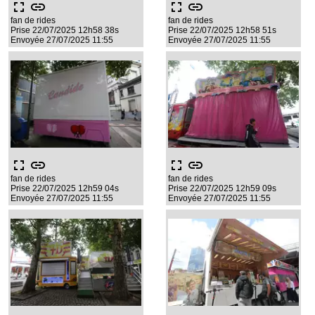
fullscreen
link
fullscreen
link
fan de rides
fan de rides
Prise 22/07/2025 12h58 38s
Prise 22/07/2025 12h58 51s
Envoyée 27/07/2025 11:55
Envoyée 27/07/2025 11:55
fullscreen
link
fullscreen
link
fan de rides
fan de rides
Prise 22/07/2025 12h59 04s
Prise 22/07/2025 12h59 09s
Envoyée 27/07/2025 11:55
Envoyée 27/07/2025 11:55