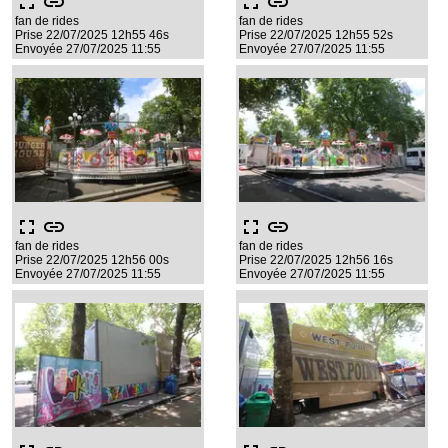
fullscreen
link
fullscreen
link
fan de rides
fan de rides
Prise 22/07/2025 12h55 46s
Prise 22/07/2025 12h55 52s
Envoyée 27/07/2025 11:55
Envoyée 27/07/2025 11:55
fullscreen
link
fullscreen
link
fan de rides
fan de rides
Prise 22/07/2025 12h56 00s
Prise 22/07/2025 12h56 16s
Envoyée 27/07/2025 11:55
Envoyée 27/07/2025 11:55