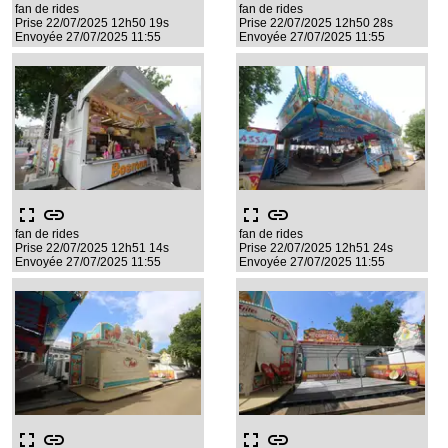
fan de rides
fan de rides
Prise 22/07/2025 12h50 19s
Prise 22/07/2025 12h50 28s
Envoyée 27/07/2025 11:55
Envoyée 27/07/2025 11:55
fullscreen
link
fullscreen
link
fan de rides
fan de rides
Prise 22/07/2025 12h51 14s
Prise 22/07/2025 12h51 24s
Envoyée 27/07/2025 11:55
Envoyée 27/07/2025 11:55
fullscreen
link
fullscreen
link