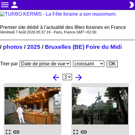
menu
person
brightness_2
Premier site dédié à l'actualité des fêtes foraines en France
Vendredi 7 Août 2026 05:37:20 - Paris, France GMT +02:00
photos
2025
Bruxelles (BE) Foire du Midi
/
/
/
Trier par
arrow_back
arrow_forward
fullscreen
link
fullscreen
link