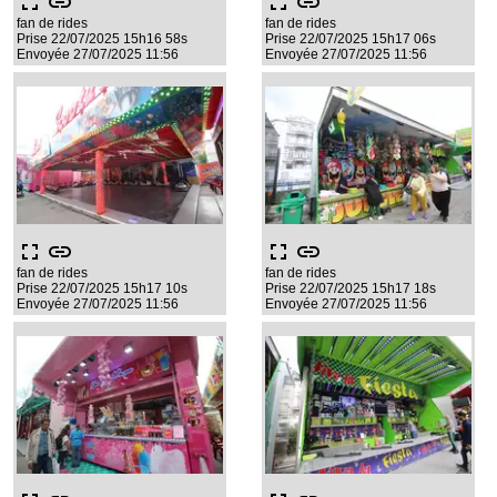
fullscreen
link
fullscreen
link
fan de rides
fan de rides
Prise 22/07/2025 15h16 58s
Prise 22/07/2025 15h17 06s
Envoyée 27/07/2025 11:56
Envoyée 27/07/2025 11:56
fullscreen
link
fullscreen
link
fan de rides
fan de rides
Prise 22/07/2025 15h17 10s
Prise 22/07/2025 15h17 18s
Envoyée 27/07/2025 11:56
Envoyée 27/07/2025 11:56