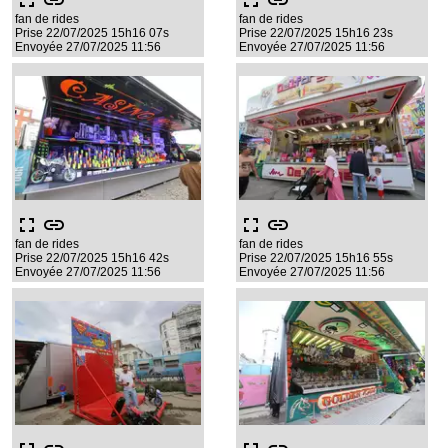
fullscreen
link
fullscreen
link
fan de rides
fan de rides
Prise 22/07/2025 15h16 07s
Prise 22/07/2025 15h16 23s
Envoyée 27/07/2025 11:56
Envoyée 27/07/2025 11:56
fullscreen
link
fullscreen
link
fan de rides
fan de rides
Prise 22/07/2025 15h16 42s
Prise 22/07/2025 15h16 55s
Envoyée 27/07/2025 11:56
Envoyée 27/07/2025 11:56