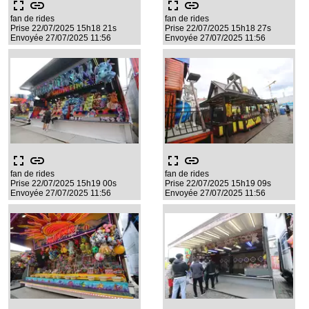
fullscreen
link
fullscreen
link
fan de rides
fan de rides
Prise 22/07/2025 15h18 21s
Prise 22/07/2025 15h18 27s
Envoyée 27/07/2025 11:56
Envoyée 27/07/2025 11:56
fullscreen
link
fullscreen
link
fan de rides
fan de rides
Prise 22/07/2025 15h19 00s
Prise 22/07/2025 15h19 09s
Envoyée 27/07/2025 11:56
Envoyée 27/07/2025 11:56