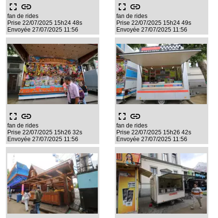
fullscreen
link
fullscreen
link
fan de rides
fan de rides
Prise 22/07/2025 15h24 48s
Prise 22/07/2025 15h24 49s
Envoyée 27/07/2025 11:56
Envoyée 27/07/2025 11:56
fullscreen
link
fullscreen
link
fan de rides
fan de rides
Prise 22/07/2025 15h26 32s
Prise 22/07/2025 15h26 42s
Envoyée 27/07/2025 11:56
Envoyée 27/07/2025 11:56