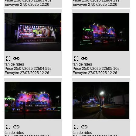
Prise 25/07/2025 22h03 45s
Prise 25/07/2025 22h04 29s
Envoyée 27/07/2025 12:26
Envoyée 27/07/2025 12:26
fullscreen
link
fullscreen
link
fan de rides
fan de rides
Prise 25/07/2025 22h04 59s
Prise 25/07/2025 22h05 10s
Envoyée 27/07/2025 12:26
Envoyée 27/07/2025 12:26
fullscreen
link
fullscreen
link
fan de rides
fan de rides