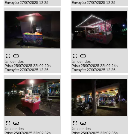
Envoyée 27/07/2025 12:25
Envoyée 27/07/2025 12:25
fullscreen
link
fullscreen
link
fan de rides
fan de rides
Prise 25/07/2025 22h02 20s
Prise 25/07/2025 22h02 24s
Envoyée 27/07/2025 12:25
Envoyée 27/07/2025 12:25
fullscreen
link
fullscreen
link
fan de rides
fan de rides
Prise 25/07/2025 22h02 32s
Prise 25/07/2025 22h02 35s