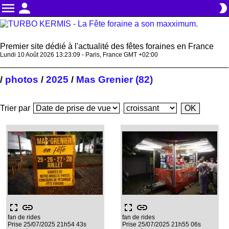
menu
person
brightness_2
Premier site dédié à l'actualité des fêtes foraines en France
Lundi 10 Août 2026 13:23:10 - Paris, France GMT +02:00
photos
2025
Mas Grenier (82)
/
/
/
Trier par
fullscreen
link
fullscreen
link
fan de rides
fan de rides
Prise 25/07/2025 21h54 43s
Prise 25/07/2025 21h55 06s