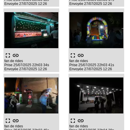
Envoyée 27/07/2025 12:26
Envoyée 27/07/2025 12:26
fullscreen
link
fullscreen
link
fan de rides
fan de rides
Prise 25/07/2025 22h03 34s
Prise 25/07/2025 22h03 41s
Envoyée 27/07/2025 12:26
Envoyée 27/07/2025 12:26
fullscreen
link
fullscreen
link
fan de rides
fan de rides