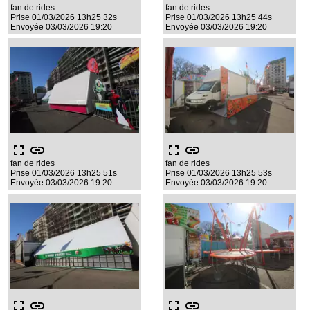
fan de rides
fan de rides
Prise 01/03/2026 13h25 32s
Prise 01/03/2026 13h25 44s
Envoyée 03/03/2026 19:20
Envoyée 03/03/2026 19:20
fullscreen
link
fullscreen
link
fan de rides
fan de rides
Prise 01/03/2026 13h25 51s
Prise 01/03/2026 13h25 53s
Envoyée 03/03/2026 19:20
Envoyée 03/03/2026 19:20
fullscreen
link
fullscreen
link