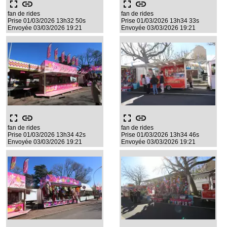
fullscreen
link
fullscreen
link
fan de rides
fan de rides
Prise 01/03/2026 13h32 50s
Prise 01/03/2026 13h34 33s
Envoyée 03/03/2026 19:21
Envoyée 03/03/2026 19:21
fullscreen
link
fullscreen
link
fan de rides
fan de rides
Prise 01/03/2026 13h34 42s
Prise 01/03/2026 13h34 46s
Envoyée 03/03/2026 19:21
Envoyée 03/03/2026 19:21