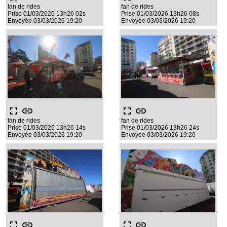
fan de rides
fan de rides
Prise 01/03/2026 13h26 02s
Prise 01/03/2026 13h26 08s
Envoyée 03/03/2026 19:20
Envoyée 03/03/2026 19:20
fullscreen
link
fullscreen
link
fan de rides
fan de rides
Prise 01/03/2026 13h26 14s
Prise 01/03/2026 13h26 24s
Envoyée 03/03/2026 19:20
Envoyée 03/03/2026 19:20
fullscreen
link
fullscreen
link