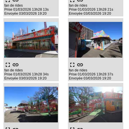
fullscreen
link
fullscreen
link
fan de rides
fan de rides
Prise 01/03/2026 13h28 13s
Prise 01/03/2026 13h28 21s
Envoyée 03/03/2026 19:20
Envoyée 03/03/2026 19:20
fullscreen
link
fullscreen
link
fan de rides
fan de rides
Prise 01/03/2026 13h28 34s
Prise 01/03/2026 13h28 37s
Envoyée 03/03/2026 19:20
Envoyée 03/03/2026 19:20