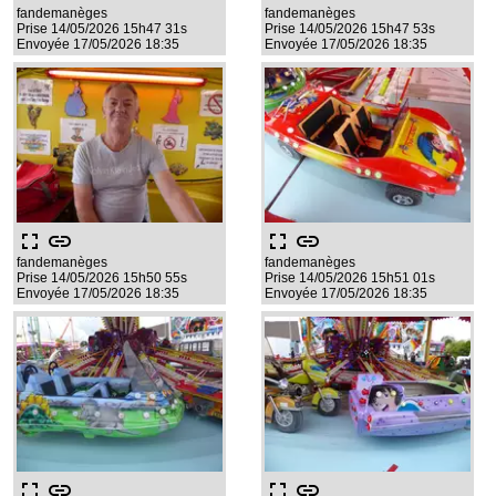
fandemanèges
fandemanèges
Prise 14/05/2026 15h47 31s
Prise 14/05/2026 15h47 53s
Envoyée 17/05/2026 18:35
Envoyée 17/05/2026 18:35
fullscreen
link
fullscreen
link
fandemanèges
fandemanèges
Prise 14/05/2026 15h50 55s
Prise 14/05/2026 15h51 01s
Envoyée 17/05/2026 18:35
Envoyée 17/05/2026 18:35
fullscreen
link
fullscreen
link