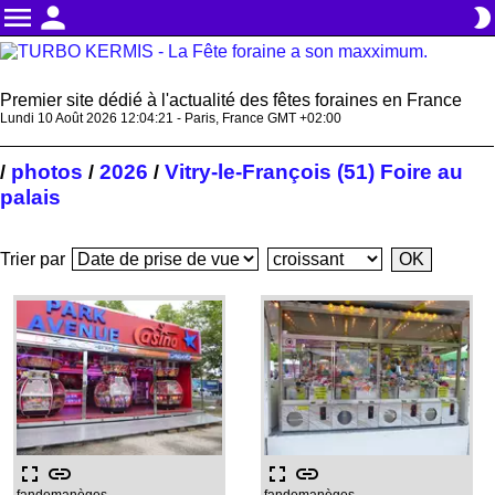
menu
person
brightness_2
Premier site dédié à l'actualité des fêtes foraines en France
Lundi 10 Août 2026 12:04:22 - Paris, France GMT +02:00
photos
2026
Vitry-le-François (51) Foire au
/
/
/
palais
Trier par
fullscreen
link
fullscreen
link