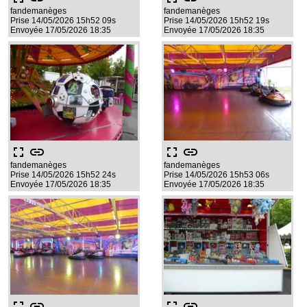
fandemanèges
fandemanèges
Prise 14/05/2026 15h52 09s
Prise 14/05/2026 15h52 19s
Envoyée 17/05/2026 18:35
Envoyée 17/05/2026 18:35
fullscreen
link
fullscreen
link
fandemanèges
fandemanèges
Prise 14/05/2026 15h52 24s
Prise 14/05/2026 15h53 06s
Envoyée 17/05/2026 18:35
Envoyée 17/05/2026 18:35
fullscreen
link
fullscreen
link