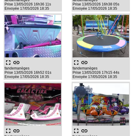
fandemanèges
fandemanèges
Prise 13/05/2026 16h36 11s
Prise 13/05/2026 16h38 05s
Envoyée 17/05/2026 18:35
Envoyée 17/05/2026 18:35
fullscreen
link
fullscreen
link
fandemanèges
fandemanèges
Prise 13/05/2026 16h52 01s
Prise 13/05/2026 17h15 44s
Envoyée 17/05/2026 18:35
Envoyée 17/05/2026 18:35
fullscreen
link
fullscreen
link