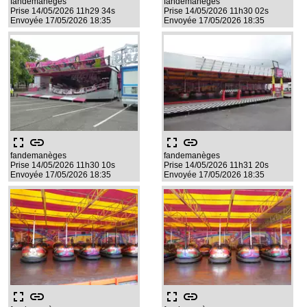
fandemanèges
fandemanèges
Prise 14/05/2026 11h29 34s
Prise 14/05/2026 11h30 02s
Envoyée 17/05/2026 18:35
Envoyée 17/05/2026 18:35
fullscreen
link
fullscreen
link
fandemanèges
fandemanèges
Prise 14/05/2026 11h30 10s
Prise 14/05/2026 11h31 20s
Envoyée 17/05/2026 18:35
Envoyée 17/05/2026 18:35
fullscreen
link
fullscreen
link