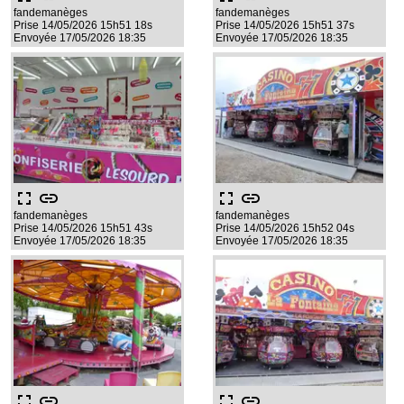
fandemanèges
fandemanèges
Prise 14/05/2026 15h51 18s
Prise 14/05/2026 15h51 37s
Envoyée 17/05/2026 18:35
Envoyée 17/05/2026 18:35
fullscreen
link
fullscreen
link
fandemanèges
fandemanèges
Prise 14/05/2026 15h51 43s
Prise 14/05/2026 15h52 04s
Envoyée 17/05/2026 18:35
Envoyée 17/05/2026 18:35
fullscreen
link
fullscreen
link