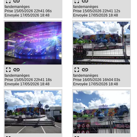
fullscreen
link
fullscreen
link
fandemanèges
fandemanèges
Prise 15/05/2026 22h41 06s
Prise 15/05/2026 22h41 12s
Envoyée 17/05/2026 18:48
Envoyée 17/05/2026 18:48
fullscreen
link
fullscreen
link
fandemanèges
fandemanèges
Prise 15/05/2026 22h41 18s
Prise 16/05/2026 16h04 03s
Envoyée 17/05/2026 18:48
Envoyée 17/05/2026 18:48