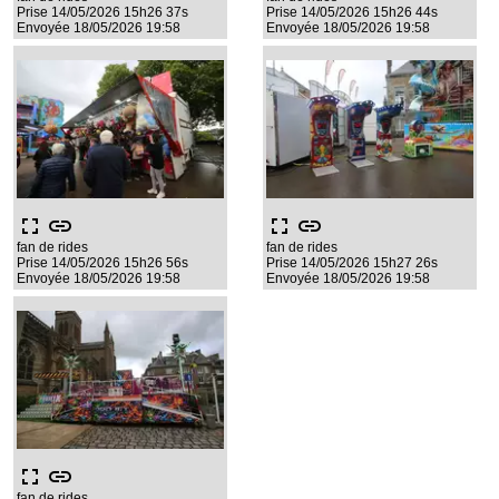
Prise 14/05/2026 15h26 37s
Prise 14/05/2026 15h26 44s
Envoyée 18/05/2026 19:58
Envoyée 18/05/2026 19:58
fullscreen
link
fullscreen
link
fan de rides
fan de rides
Prise 14/05/2026 15h26 56s
Prise 14/05/2026 15h27 26s
Envoyée 18/05/2026 19:58
Envoyée 18/05/2026 19:58
fullscreen
link
fan de rides