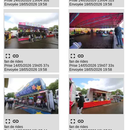
Prise 14/05/2026 15h04 30s
Prise 14/05/2026 15h04 52s
Envoyée 18/05/2026 19:58
Envoyée 18/05/2026 19:58
fullscreen
link
fullscreen
link
fan de rides
fan de rides
Prise 14/05/2026 15h05 37s
Prise 14/05/2026 15h07 33s
Envoyée 18/05/2026 19:58
Envoyée 18/05/2026 19:58
fullscreen
link
fullscreen
link
fan de rides
fan de rides