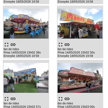
Envoyée 18/05/2026 19:58
Envoyée 18/05/2026 19:58
fullscreen
link
fullscreen
link
fan de rides
fan de rides
Prise 14/05/2026 15h02 38s
Prise 14/05/2026 15h02 50s
Envoyée 18/05/2026 19:58
Envoyée 18/05/2026 19:58
fullscreen
link
fullscreen
link
fan de rides
fan de rides
Prise 14/05/2026 15h02 57s
Prise 14/05/2026 15h03 00s