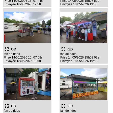
Prise 14/05/2026 15h07 44s
Prise 14/05/2026 15h07 51s
Envoyée 18/05/2026 19:58
Envoyée 18/05/2026 19:58
fullscreen
link
fullscreen
link
fan de rides
fan de rides
Prise 14/05/2026 15h07 58s
Prise 14/05/2026 15h08 03s
Envoyée 18/05/2026 19:58
Envoyée 18/05/2026 19:58
fullscreen
link
fullscreen
link
fan de rides
fan de rides