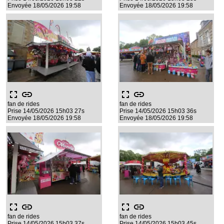
Envoyée 18/05/2026 19:58
Envoyée 18/05/2026 19:58
fullscreen
link
fullscreen
link
fan de rides
fan de rides
Prise 14/05/2026 15h03 27s
Prise 14/05/2026 15h03 36s
Envoyée 18/05/2026 19:58
Envoyée 18/05/2026 19:58
fullscreen
link
fullscreen
link
fan de rides
fan de rides
Prise 14/05/2026 15h03 37s
Prise 14/05/2026 15h03 45s