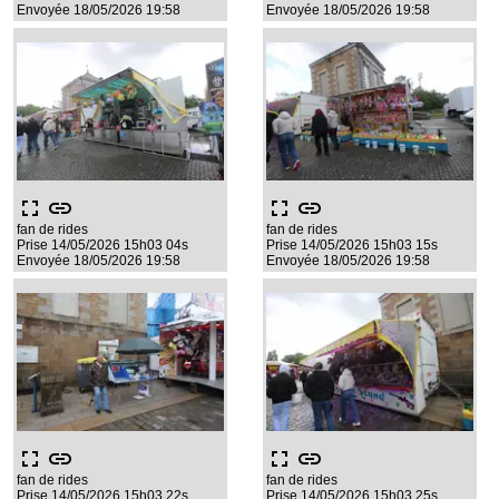
Envoyée 18/05/2026 19:58
Envoyée 18/05/2026 19:58
fullscreen
link
fullscreen
link
fan de rides
fan de rides
Prise 14/05/2026 15h03 04s
Prise 14/05/2026 15h03 15s
Envoyée 18/05/2026 19:58
Envoyée 18/05/2026 19:58
fullscreen
link
fullscreen
link
fan de rides
fan de rides
Prise 14/05/2026 15h03 22s
Prise 14/05/2026 15h03 25s