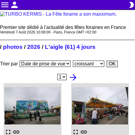
menu
person
brightness_2
Premier site dédié à l'actualité des fêtes foraines en France
Vendredi 7 Août 2026 10:08:01 - Paris, France GMT +02:00
photos
2026
L'aigle (61) 4 jours
/
/
/
Trier par
arrow_forward
fullscreen
link
fullscreen
link