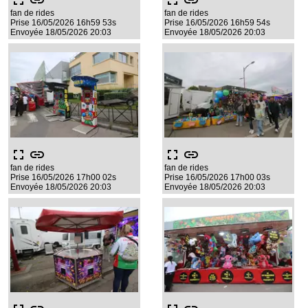
fullscreen
link
fullscreen
link
fan de rides
fan de rides
Prise 16/05/2026 16h59 53s
Prise 16/05/2026 16h59 54s
Envoyée 18/05/2026 20:03
Envoyée 18/05/2026 20:03
fullscreen
link
fullscreen
link
fan de rides
fan de rides
Prise 16/05/2026 17h00 02s
Prise 16/05/2026 17h00 03s
Envoyée 18/05/2026 20:03
Envoyée 18/05/2026 20:03