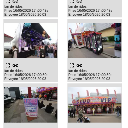
fullscreen
link
fullscreen
link
fan de rides
fan de rides
Prise 16/05/2026 17h00 43s
Prise 16/05/2026 17h00 48s
Envoyée 18/05/2026 20:03
Envoyée 18/05/2026 20:03
fullscreen
link
fullscreen
link
fan de rides
fan de rides
Prise 16/05/2026 17h00 50s
Prise 16/05/2026 17h00 59s
Envoyée 18/05/2026 20:03
Envoyée 18/05/2026 20:03