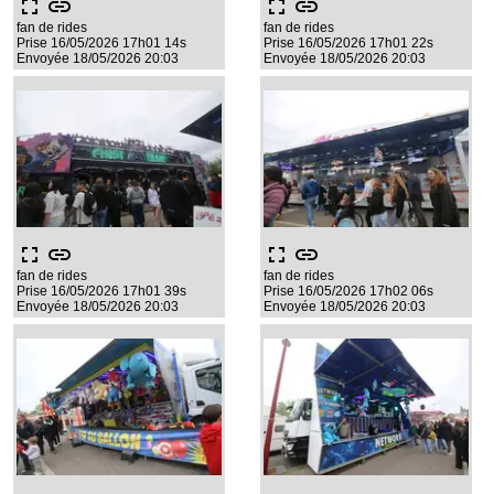
fullscreen
link
fullscreen
link
fan de rides
fan de rides
Prise 16/05/2026 17h01 14s
Prise 16/05/2026 17h01 22s
Envoyée 18/05/2026 20:03
Envoyée 18/05/2026 20:03
fullscreen
link
fullscreen
link
fan de rides
fan de rides
Prise 16/05/2026 17h01 39s
Prise 16/05/2026 17h02 06s
Envoyée 18/05/2026 20:03
Envoyée 18/05/2026 20:03