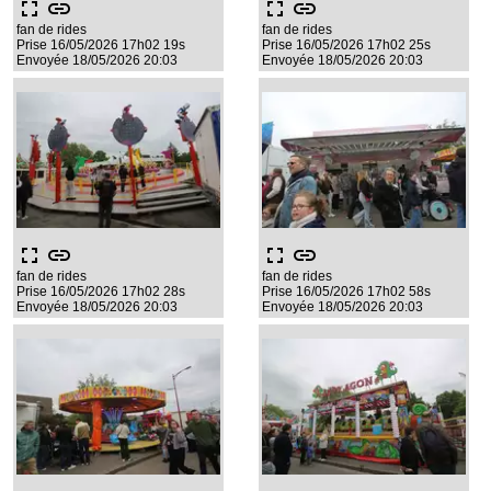
fullscreen
link
fullscreen
link
fan de rides
fan de rides
Prise 16/05/2026 17h02 19s
Prise 16/05/2026 17h02 25s
Envoyée 18/05/2026 20:03
Envoyée 18/05/2026 20:03
fullscreen
link
fullscreen
link
fan de rides
fan de rides
Prise 16/05/2026 17h02 28s
Prise 16/05/2026 17h02 58s
Envoyée 18/05/2026 20:03
Envoyée 18/05/2026 20:03