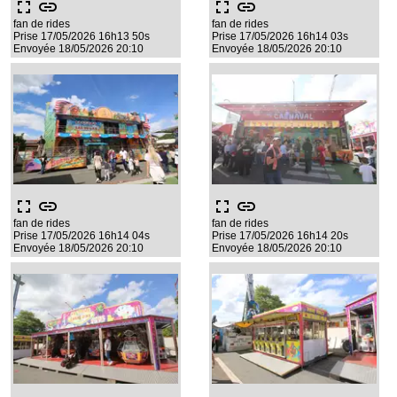
fullscreen
link
fullscreen
link
fan de rides
fan de rides
Prise 17/05/2026 16h13 50s
Prise 17/05/2026 16h14 03s
Envoyée 18/05/2026 20:10
Envoyée 18/05/2026 20:10
fullscreen
link
fullscreen
link
fan de rides
fan de rides
Prise 17/05/2026 16h14 04s
Prise 17/05/2026 16h14 20s
Envoyée 18/05/2026 20:10
Envoyée 18/05/2026 20:10