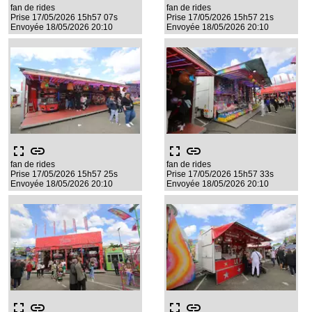
fan de rides
fan de rides
Prise 17/05/2026 15h57 07s
Prise 17/05/2026 15h57 21s
Envoyée 18/05/2026 20:10
Envoyée 18/05/2026 20:10
fullscreen
link
fullscreen
link
fan de rides
fan de rides
Prise 17/05/2026 15h57 25s
Prise 17/05/2026 15h57 33s
Envoyée 18/05/2026 20:10
Envoyée 18/05/2026 20:10
fullscreen
link
fullscreen
link