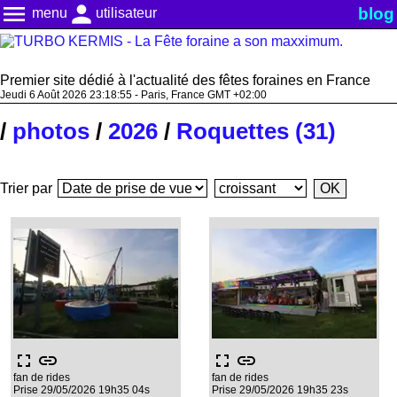
menu
person
blog
menu
utilisateur
Premier site dédié à l'actualité des fêtes foraines en France
Jeudi 6 Août 2026 23:18:56 - Paris, France GMT +02:00
/
photos
/
2026
/
Roquettes (31)
Trier par
fullscreen
link
fullscreen
link
fan de rides
fan de rides
Prise 29/05/2026 19h35 04s
Prise 29/05/2026 19h35 23s