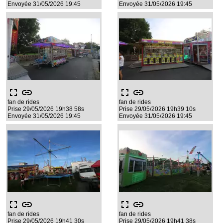
Envoyée 31/05/2026 19:45
Envoyée 31/05/2026 19:45
fullscreen
link
fullscreen
link
fan de rides
fan de rides
Prise 29/05/2026 19h38 58s
Prise 29/05/2026 19h39 10s
Envoyée 31/05/2026 19:45
Envoyée 31/05/2026 19:45
fullscreen
link
fullscreen
link
fan de rides
fan de rides
Prise 29/05/2026 19h41 30s
Prise 29/05/2026 19h41 38s