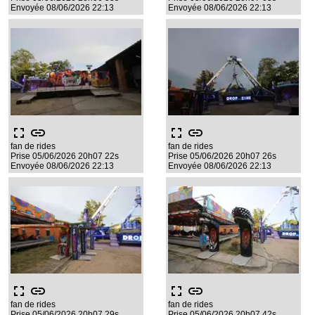
Envoyée 08/06/2026 22:13
Envoyée 08/06/2026 22:13
fullscreen
link
fullscreen
link
fan de rides
fan de rides
Prise 05/06/2026 20h07 22s
Prise 05/06/2026 20h07 26s
Envoyée 08/06/2026 22:13
Envoyée 08/06/2026 22:13
fullscreen
link
fullscreen
link
fan de rides
fan de rides
Prise 05/06/2026 20h07 29s
Prise 05/06/2026 20h07 42s