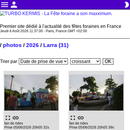
menu
person
brightness_2
Premier site dédié à l'actualité des fêtes foraines en France
Jeudi 6 Août 2026 11:37:01 - Paris, France GMT +02:00
photos
2026
Larra (31)
/
/
/
Trier par
fullscreen
link
fullscreen
link
fan de rides
fan de rides
Prise 05/06/2026 20h05 32s
Prise 05/06/2026 20h05 39s