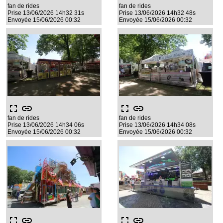
fan de rides
fan de rides
Prise 13/06/2026 14h32 31s
Prise 13/06/2026 14h32 48s
Envoyée 15/06/2026 00:32
Envoyée 15/06/2026 00:32
fullscreen
link
fullscreen
link
fan de rides
fan de rides
Prise 13/06/2026 14h34 06s
Prise 13/06/2026 14h34 08s
Envoyée 15/06/2026 00:32
Envoyée 15/06/2026 00:32
fullscreen
link
fullscreen
link