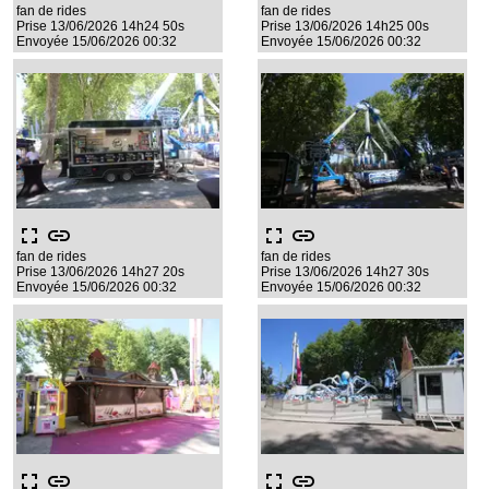
fan de rides
fan de rides
Prise 13/06/2026 14h24 50s
Prise 13/06/2026 14h25 00s
Envoyée 15/06/2026 00:32
Envoyée 15/06/2026 00:32
fullscreen
link
fullscreen
link
fan de rides
fan de rides
Prise 13/06/2026 14h27 20s
Prise 13/06/2026 14h27 30s
Envoyée 15/06/2026 00:32
Envoyée 15/06/2026 00:32
fullscreen
link
fullscreen
link