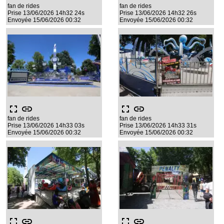
fan de rides
fan de rides
Prise 13/06/2026 14h32 24s
Prise 13/06/2026 14h32 26s
Envoyée 15/06/2026 00:32
Envoyée 15/06/2026 00:32
fullscreen
link
fullscreen
link
fan de rides
fan de rides
Prise 13/06/2026 14h33 03s
Prise 13/06/2026 14h33 31s
Envoyée 15/06/2026 00:32
Envoyée 15/06/2026 00:32
fullscreen
link
fullscreen
link