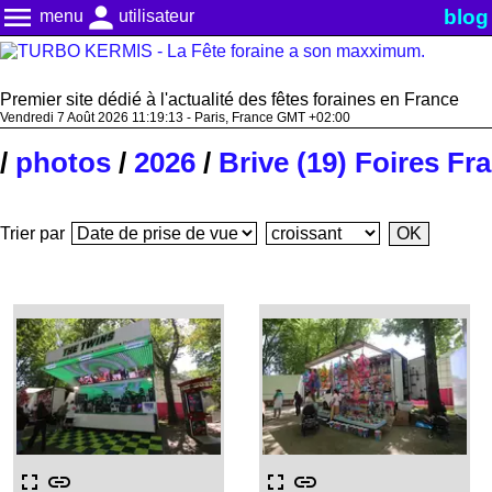
menu
person
blog
menu
utilisateur
Premier site dédié à l'actualité des fêtes foraines en France
Vendredi 7 Août 2026 11:19:14 - Paris, France GMT +02:00
/
photos
/
2026
/
Brive (19) Foires Fr
Trier par
fullscreen
link
fullscreen
link