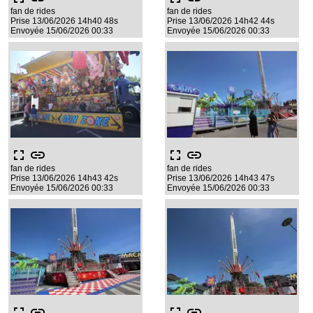
fan de rides
fan de rides
Prise 13/06/2026 14h40 48s
Prise 13/06/2026 14h42 44s
Envoyée 15/06/2026 00:33
Envoyée 15/06/2026 00:33
fullscreen
link
fullscreen
link
fan de rides
fan de rides
Prise 13/06/2026 14h43 42s
Prise 13/06/2026 14h43 47s
Envoyée 15/06/2026 00:33
Envoyée 15/06/2026 00:33
fullscreen
link
fullscreen
link