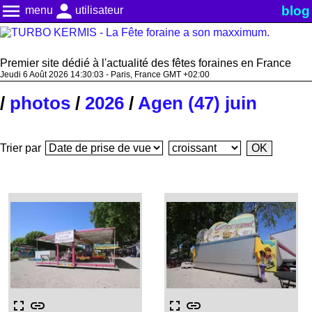
menu
person
blog
menu
utilisateur
Premier site dédié à l'actualité des fêtes foraines en France
Jeudi 6 Août 2026 14:30:04 - Paris, France GMT +02:00
/
photos
/
2026
/
Agen (47) juin
Trier par
fullscreen
link
fullscreen
link