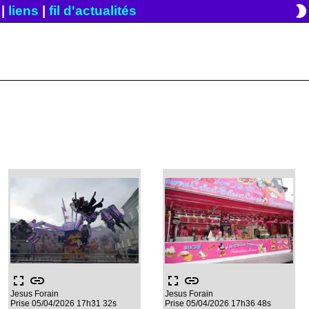
brightness_2
|
liens
|
fil d'actualités
fullscreen
link
fullscreen
link
Jesus Forain
Jesus Forain
Prise 05/04/2026 17h31 32s
Prise 05/04/2026 17h36 48s