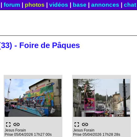
|
forum
|
photos
|
vidéos
|
base
|
annonces
|
chat
 (33) - Foire de Pâques
fullscreen
link
fullscreen
link
Jesus Forain
Jesus Forain
Prise 05/04/2026 17h27 00s
Prise 05/04/2026 17h28 28s