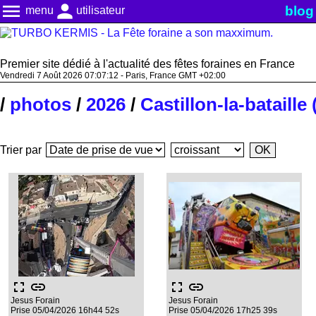
menu
person
blog
menu
utilisateur
Premier site dédié à l'actualité des fêtes foraines en France
Vendredi 7 Août 2026 07:07:13 - Paris, France GMT +02:00
/
photos
/
2026
/
Castillon-la-bataille
Trier par
fullscreen
link
fullscreen
link
Jesus Forain
Jesus Forain
Prise 05/04/2026 16h44 52s
Prise 05/04/2026 17h25 39s