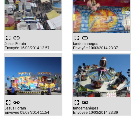
fullscreen
link
fullscreen
link
Jesus Forain
fandemanèges
Envoyée 16/03/2014 12:57
Envoyée 10/03/2014 23:37
fullscreen
link
fullscreen
link
Jesus Forain
fandemanèges
Envoyée 09/03/2014 11:54
Envoyée 10/03/2014 23:39