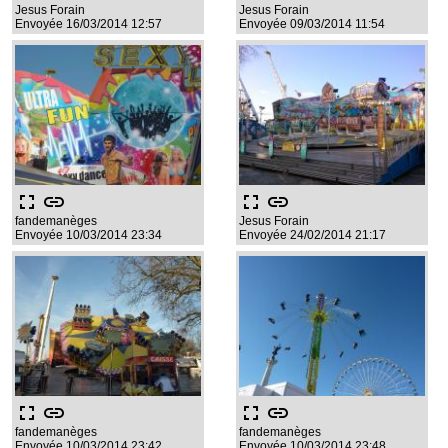
Jesus Forain
Jesus Forain
Envoyée 16/03/2014 12:57
Envoyée 09/03/2014 11:54
fullscreen
link
fullscreen
link
fandemanèges
Jesus Forain
Envoyée 10/03/2014 23:34
Envoyée 24/02/2014 21:17
fullscreen
link
fullscreen
link
fandemanèges
fandemanèges
Envoyée 10/03/2014 23:42
Envoyée 10/03/2014 23:48