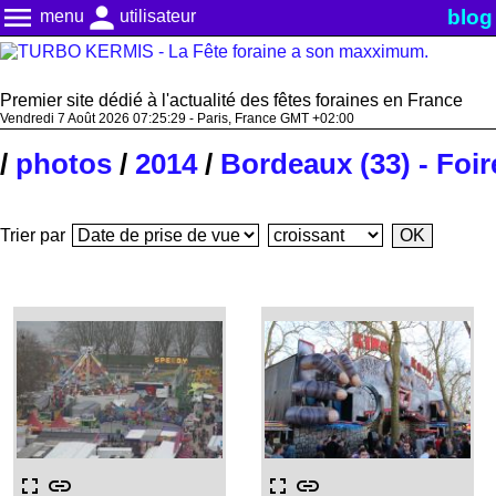
menu
person
blog
menu
utilisateur
Premier site dédié à l'actualité des fêtes foraines en France
Vendredi 7 Août 2026 07:25:30 - Paris, France GMT +02:00
/
photos
/
2014
/
Bordeaux (33) - Foir
Trier par
fullscreen
link
fullscreen
link