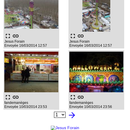
fullscreen
link
fullscreen
link
Jesus Forain
Jesus Forain
Envoyée 16/03/2014 12:57
Envoyée 16/03/2014 12:57
fullscreen
link
fullscreen
link
fandemanèges
fandemanèges
Envoyée 10/03/2014 23:53
Envoyée 10/03/2014 23:56
arrow_forward