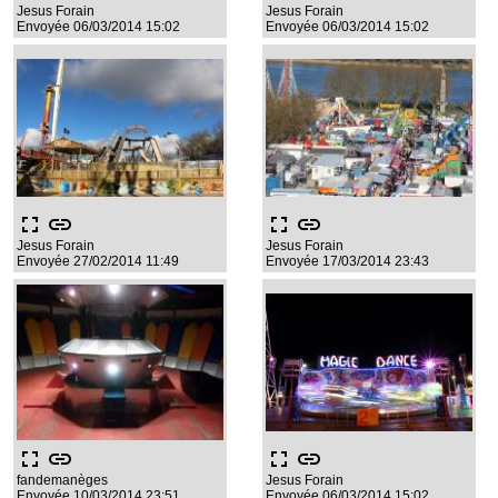
Jesus Forain
Jesus Forain
Envoyée 06/03/2014 15:02
Envoyée 06/03/2014 15:02
fullscreen
link
fullscreen
link
Jesus Forain
Jesus Forain
Envoyée 27/02/2014 11:49
Envoyée 17/03/2014 23:43
fullscreen
link
fullscreen
link
fandemanèges
Jesus Forain
Envoyée 10/03/2014 23:51
Envoyée 06/03/2014 15:02