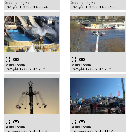
fandemanèges
fandemanèges
Envoyée 10/03/2014 23:44
Envoyée 10/03/2014 23:53
fullscreen
link
fullscreen
link
Jesus Forain
Jesus Forain
Envoyée 17/03/2014 23:43
Envoyée 17/03/2014 23:43
fullscreen
link
fullscreen
link
Jesus Forain
Jesus Forain
Envoyée 06/03/2014 15:02
Envoyée 09/03/2014 11:54