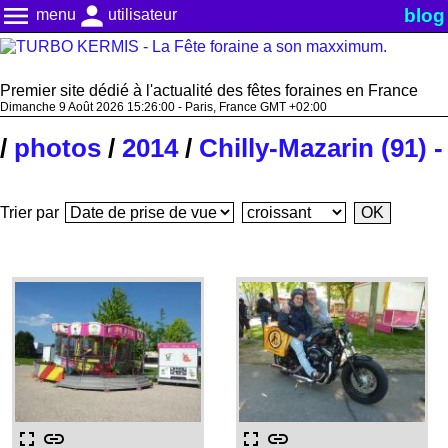
menu
person
blog
menu
utilisateur
Premier site dédié à l'actualité des fêtes foraines en France
Dimanche 9 Août 2026 15:26:01 - Paris, France GMT +02:00
/
photos
/
2014
/
Chilly-Mazarin (91) 
Trier par
fullscreen
link
fullscreen
link