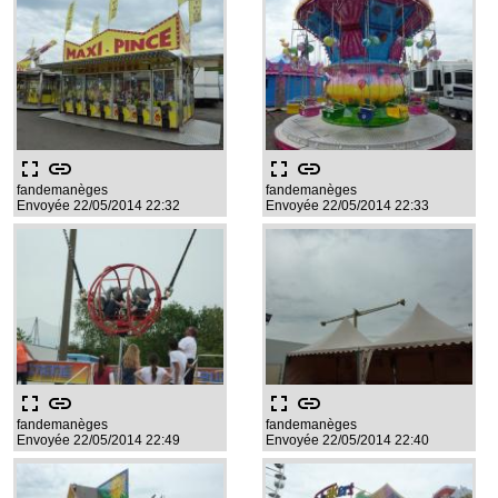
fullscreen
link
fullscreen
link
fandemanèges
fandemanèges
Envoyée 22/05/2014 22:32
Envoyée 22/05/2014 22:33
fullscreen
link
fullscreen
link
fandemanèges
fandemanèges
Envoyée 22/05/2014 22:49
Envoyée 22/05/2014 22:40