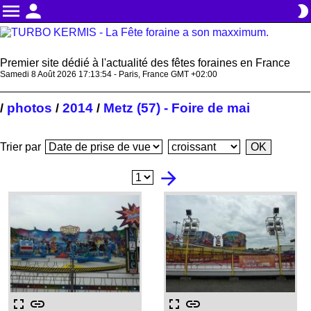
menu
person
brightness_2
Premier site dédié à l'actualité des fêtes foraines en France
Samedi 8 Août 2026 17:13:55 - Paris, France GMT +02:00
photos
2014
Metz (57) - Foire de mai
/
/
/
Trier par
arrow_forward
fullscreen
link
fullscreen
link