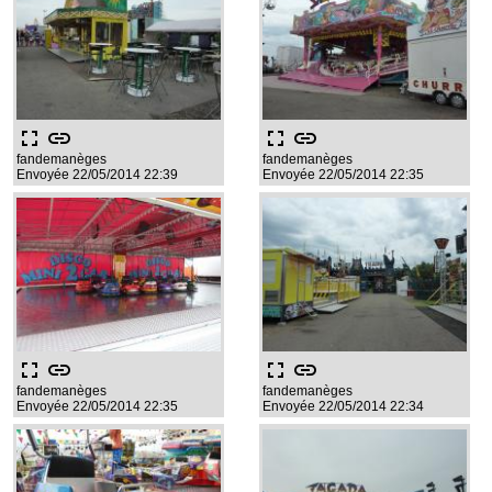
fullscreen
link
fullscreen
link
fandemanèges
fandemanèges
Envoyée 22/05/2014 22:39
Envoyée 22/05/2014 22:35
fullscreen
link
fullscreen
link
fandemanèges
fandemanèges
Envoyée 22/05/2014 22:35
Envoyée 22/05/2014 22:34