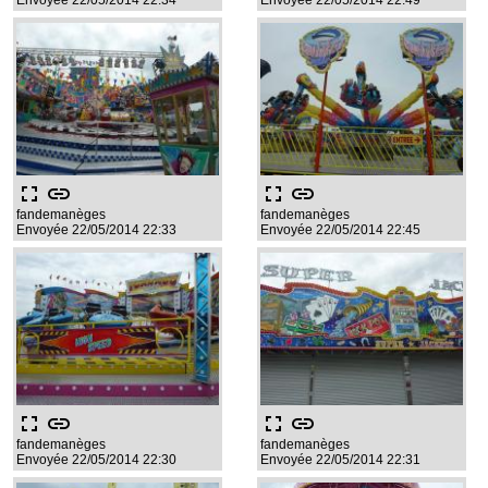
Envoyée 22/05/2014 22:34
Envoyée 22/05/2014 22:49
fullscreen
link
fullscreen
link
fandemanèges
fandemanèges
Envoyée 22/05/2014 22:33
Envoyée 22/05/2014 22:45
fullscreen
link
fullscreen
link
fandemanèges
fandemanèges
Envoyée 22/05/2014 22:30
Envoyée 22/05/2014 22:31