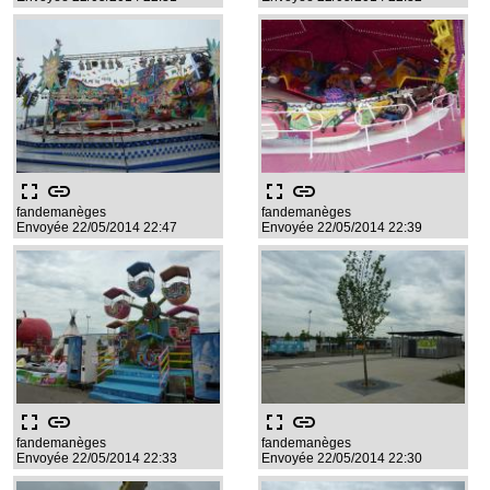
fullscreen
link
fullscreen
link
fandemanèges
fandemanèges
Envoyée 22/05/2014 22:47
Envoyée 22/05/2014 22:39
fullscreen
link
fullscreen
link
fandemanèges
fandemanèges
Envoyée 22/05/2014 22:33
Envoyée 22/05/2014 22:30