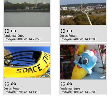
fullscreen
link
fullscreen
link
fandemanèges
Jesus Forain
Envoyée 20/10/2014 22:58
Envoyée 24/10/2014 13:03
fullscreen
link
fullscreen
link
Jesus Forain
fandemanèges
Envoyée 27/10/2014 14:18
Envoyée 20/10/2014 23:03