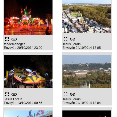
fullscreen
link
fullscreen
link
fandemanèges
Jesus Forain
Envoyée 20/10/2014 23:00
Envoyée 24/10/2014 13:05
fullscreen
link
fullscreen
link
Jesus Forain
Jesus Forain
Envoyée 13/10/2014 00:55
Envoyée 24/10/2014 13:04