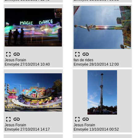
fullscreen
link
fullscreen
link
Jesus Forain
fan de rides
Envoyée 27/10/2014 10:40
Envoyée 28/10/2014 12:00
fullscreen
link
fullscreen
link
Jesus Forain
Jesus Forain
Envoyée 27/10/2014 14:17
Envoyée 13/10/2014 00:52