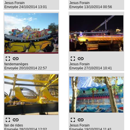
Jesus Forain
Jesus Forain
Envoyée 24/10/2014 13:01
Envoyée 13/10/2014 00:56
fullscreen
link
fullscreen
link
fandemanèges
Jesus Forain
Envoyée 20/10/2014 22:57
Envoyée 27/10/2014 10:41
fullscreen
link
fullscreen
link
fan de rides
Jesus Forain
Envoyée 28/10/2014 12:02
Envoyée 19/10/2014 11:41