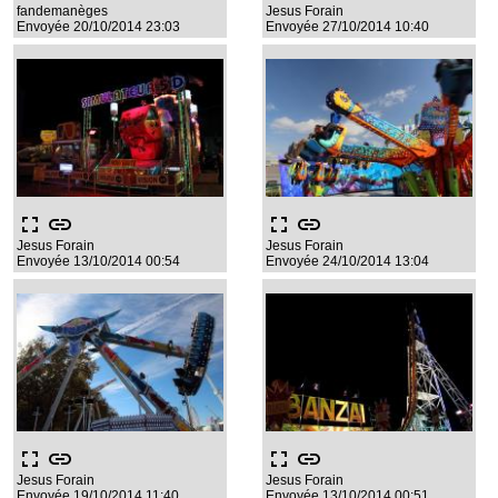
fandemanèges
Jesus Forain
Envoyée 20/10/2014 23:03
Envoyée 27/10/2014 10:40
fullscreen
link
fullscreen
link
Jesus Forain
Jesus Forain
Envoyée 13/10/2014 00:54
Envoyée 24/10/2014 13:04
fullscreen
link
fullscreen
link
Jesus Forain
Jesus Forain
Envoyée 19/10/2014 11:40
Envoyée 13/10/2014 00:51