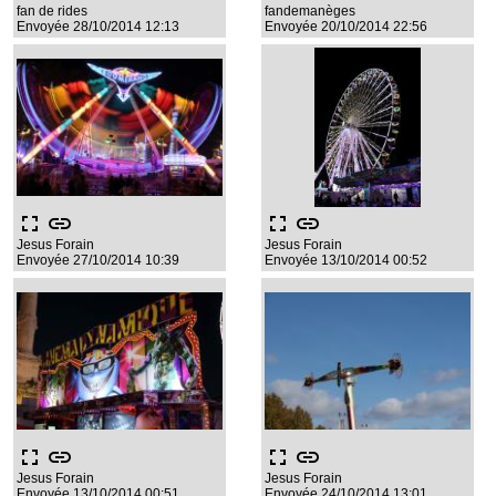
fan de rides
fandemanèges
Envoyée 28/10/2014 12:13
Envoyée 20/10/2014 22:56
fullscreen
link
fullscreen
link
Jesus Forain
Jesus Forain
Envoyée 27/10/2014 10:39
Envoyée 13/10/2014 00:52
fullscreen
link
fullscreen
link
Jesus Forain
Jesus Forain
Envoyée 13/10/2014 00:51
Envoyée 24/10/2014 13:01