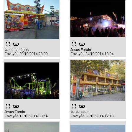
fullscreen
link
fullscreen
link
fandemanèges
Jesus Forain
Envoyée 20/10/2014 23:00
Envoyée 24/10/2014 13:04
fullscreen
link
fullscreen
link
Jesus Forain
fan de rides
Envoyée 13/10/2014 00:54
Envoyée 28/10/2014 12:13