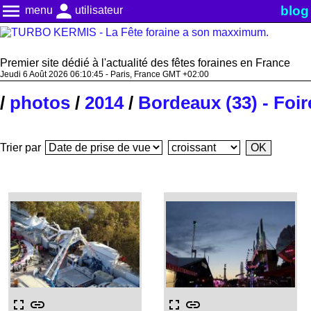
menu
person
blog
menu
utilisateur
Premier site dédié à l'actualité des fêtes foraines en France
Jeudi 6 Août 2026 06:10:46 - Paris, France GMT +02:00
/
photos
/
2014
/
Bordeaux (33) - Foir
Trier par
fullscreen
link
fullscreen
link