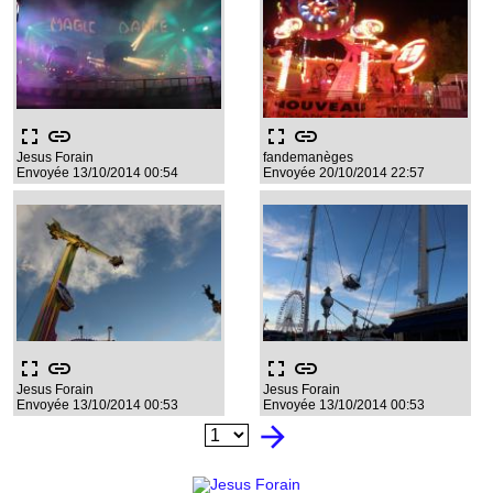
fullscreen
link
fullscreen
link
Jesus Forain
fandemanèges
Envoyée 13/10/2014 00:54
Envoyée 20/10/2014 22:57
fullscreen
link
fullscreen
link
Jesus Forain
Jesus Forain
Envoyée 13/10/2014 00:53
Envoyée 13/10/2014 00:53
arrow_forward