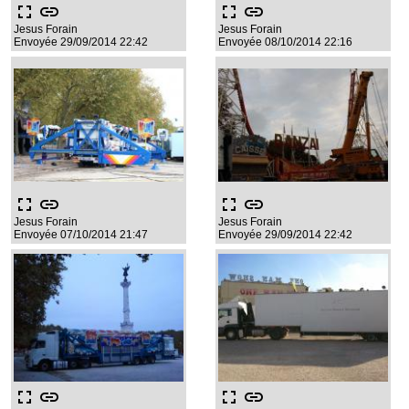
fullscreen
link
fullscreen
link
Jesus Forain
Jesus Forain
Envoyée 29/09/2014 22:42
Envoyée 08/10/2014 22:16
fullscreen
link
fullscreen
link
Jesus Forain
Jesus Forain
Envoyée 07/10/2014 21:47
Envoyée 29/09/2014 22:42
fullscreen
link
fullscreen
link