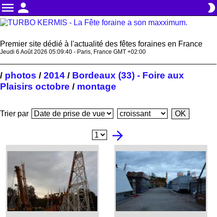
menu
person
brightness_2
Premier site dédié à l'actualité des fêtes foraines en France
Jeudi 6 Août 2026 05:09:41 - Paris, France GMT +02:00
photos
2014
Bordeaux (33) - Foire aux
/
/
/
Plaisirs octobre
montage
/
Trier par
arrow_forward