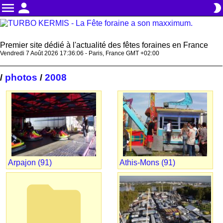
menu
person
brightness_2
Premier site dédié à l'actualité des fêtes foraines en France
Vendredi 7 Août 2026 17:36:06 - Paris, France GMT +02:00
photos
2008
/
/
Arpajon (91)
Athis-Mons (91)
folder