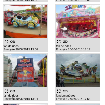
Envoyée 25/05/2015 18:02
Envoyée 30/06/2015 13:00
fullscreen
link
fullscreen
link
fan de rides
fan de rides
Envoyée 30/06/2015 13:06
Envoyée 30/06/2015 13:17
fullscreen
link
fullscreen
link
fan de rides
fandemanèges
Envoyée 30/06/2015 13:24
Envoyée 25/05/2015 17:58