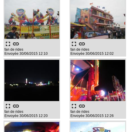
fullscreen
link
fullscreen
link
fan de rides
fan de rides
Envoyée 30/06/2015 12:10
Envoyée 30/06/2015 12:02
fullscreen
link
fullscreen
link
fan de rides
fan de rides
Envoyée 30/06/2015 12:20
Envoyée 30/06/2015 12:26