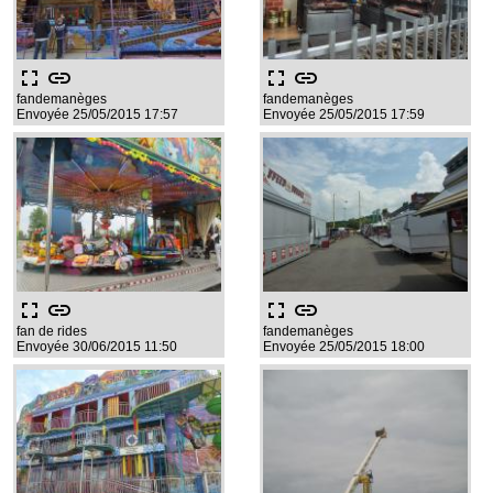
fullscreen
link
fullscreen
link
fandemanèges
fandemanèges
Envoyée 25/05/2015 17:57
Envoyée 25/05/2015 17:59
fullscreen
link
fullscreen
link
fan de rides
fandemanèges
Envoyée 30/06/2015 11:50
Envoyée 25/05/2015 18:00