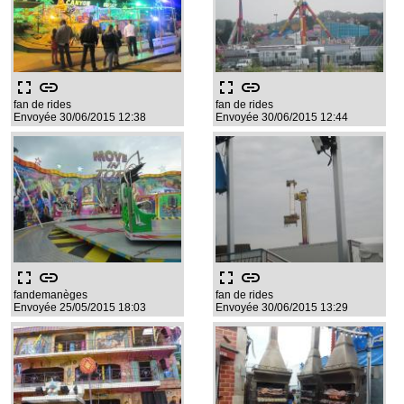
fullscreen
link
fullscreen
link
fan de rides
fan de rides
Envoyée 30/06/2015 12:38
Envoyée 30/06/2015 12:44
fullscreen
link
fullscreen
link
fandemanèges
fan de rides
Envoyée 25/05/2015 18:03
Envoyée 30/06/2015 13:29