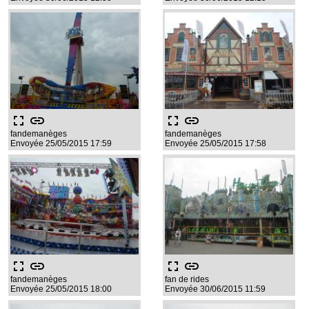
fullscreen
link
fullscreen
link
fandemanèges
fandemanèges
Envoyée 25/05/2015 17:59
Envoyée 25/05/2015 17:58
fullscreen
link
fullscreen
link
fandemanèges
fan de rides
Envoyée 25/05/2015 18:00
Envoyée 30/06/2015 11:59