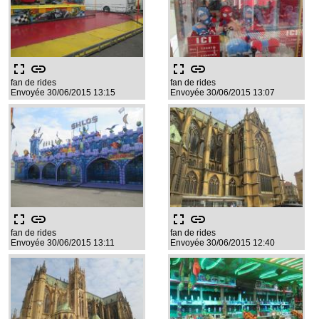
fullscreen
link
fullscreen
link
fan de rides
fan de rides
Envoyée 30/06/2015 13:15
Envoyée 30/06/2015 13:07
fullscreen
link
fullscreen
link
fan de rides
fan de rides
Envoyée 30/06/2015 13:11
Envoyée 30/06/2015 12:40