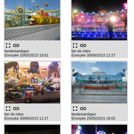
fullscreen
link
fullscreen
link
fandemanèges
fan de rides
Envoyée 25/05/2015 18:01
Envoyée 30/06/2015 12:27
fullscreen
link
fullscreen
link
fan de rides
fandemanèges
Envoyée 30/06/2015 12:27
Envoyée 25/05/2015 18:02