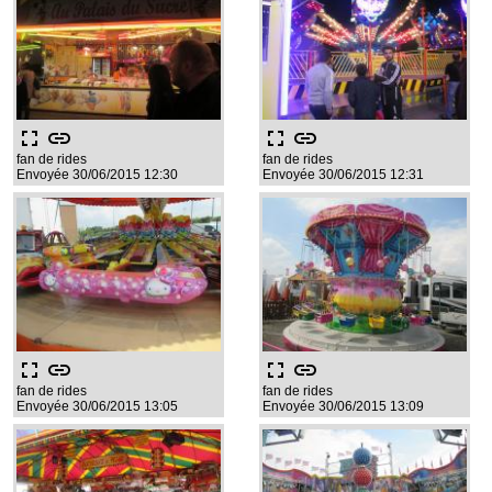
fullscreen
link
fullscreen
link
fan de rides
fan de rides
Envoyée 30/06/2015 12:30
Envoyée 30/06/2015 12:31
fullscreen
link
fullscreen
link
fan de rides
fan de rides
Envoyée 30/06/2015 13:05
Envoyée 30/06/2015 13:09