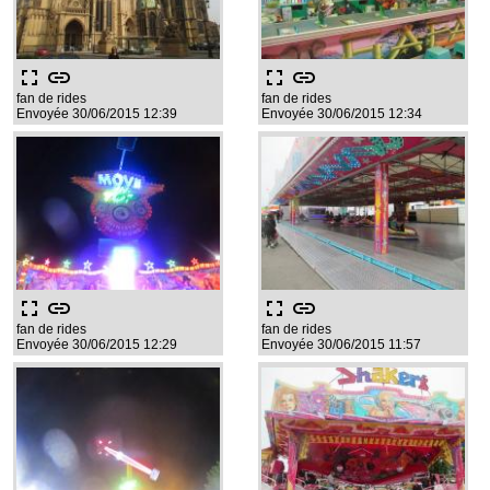
fullscreen
link
fullscreen
link
fan de rides
fan de rides
Envoyée 30/06/2015 12:39
Envoyée 30/06/2015 12:34
fullscreen
link
fullscreen
link
fan de rides
fan de rides
Envoyée 30/06/2015 12:29
Envoyée 30/06/2015 11:57