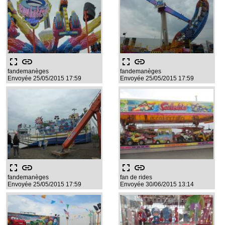
fullscreen
link
fullscreen
link
fandemanèges
fandemanèges
Envoyée 25/05/2015 17:59
Envoyée 25/05/2015 17:59
fullscreen
link
fullscreen
link
fandemanèges
fan de rides
Envoyée 25/05/2015 17:59
Envoyée 30/06/2015 13:14