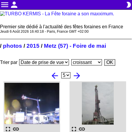
menu
person
brightness_2
Premier site dédié à l'actualité des fêtes foraines en France
Jeudi 6 Août 2026 16:40:19 - Paris, France GMT +02:00
photos
2015
Metz (57) - Foire de mai
/
/
/
Trier par
arrow_back
arrow_forward
fullscreen
link
fullscreen
link