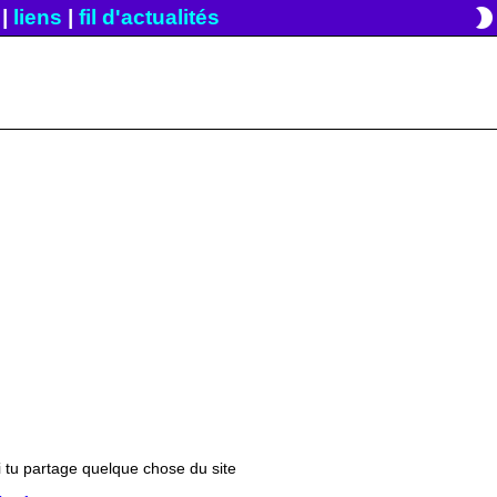
brightness_2
|
liens
|
fil d'actualités
si tu partage quelque chose du site