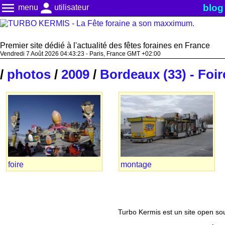
menu
person
blog
menu
utilisateur
Premier site dédié à l'actualité des fêtes foraines en France
Vendredi 7 Août 2026 04:43:23 - Paris, France GMT +02:00
/
photos
/
2009
/
Bordeaux (33) - Foir
foire
montage
Turbo Kermis est un site open sour