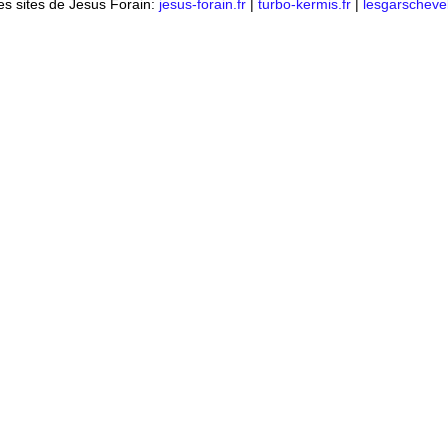
es sites de Jesus Forain:
jesus-forain.fr
|
turbo-kermis.fr
|
lesgarschevel