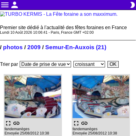
menu
person
brightness_2
Premier site dédié à l'actualité des fêtes foraines en France
Lundi 10 Août 2026 10:06:42 - Paris, France GMT +02:00
photos
2009
Semur-En-Auxois (21)
/
/
/
Trier par
fullscreen
link
fullscreen
link
fandemanèges
fandemanèges
Envoyée 25/08/2012 10:38
Envoyée 25/08/2012 10:38