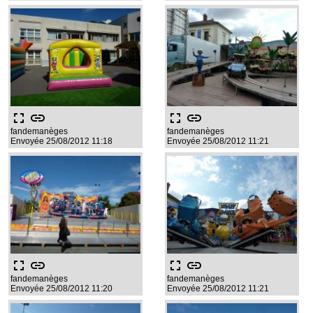
fullscreen
link
fullscreen
link
fandemanèges
fandemanèges
Envoyée 25/08/2012 11:18
Envoyée 25/08/2012 11:21
fullscreen
link
fullscreen
link
fandemanèges
fandemanèges
Envoyée 25/08/2012 11:20
Envoyée 25/08/2012 11:21