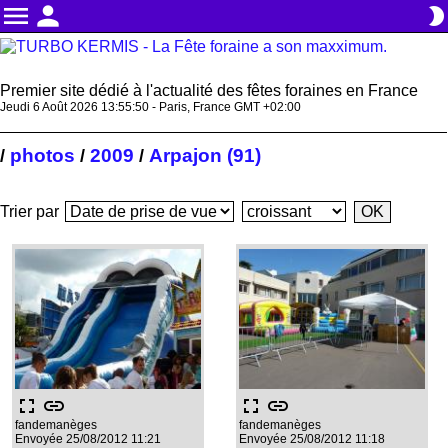
menu
person
brightness_2
Premier site dédié à l'actualité des fêtes foraines en France
Jeudi 6 Août 2026 13:55:51 - Paris, France GMT +02:00
photos
2009
Arpajon (91)
/
/
/
Trier par
fullscreen
link
fullscreen
link
fandemanèges
fandemanèges
Envoyée 25/08/2012 11:21
Envoyée 25/08/2012 11:18