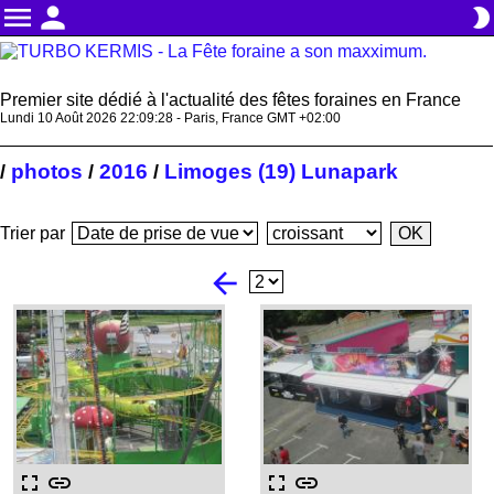
menu
person
brightness_2
Premier site dédié à l'actualité des fêtes foraines en France
Lundi 10 Août 2026 22:09:29 - Paris, France GMT +02:00
photos
2016
Limoges (19) Lunapark
/
/
/
Trier par
arrow_back
fullscreen
link
fullscreen
link