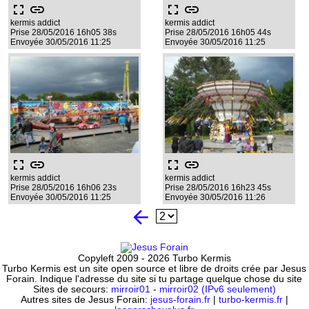
fullscreen
link
fullscreen
link
kermis addict
kermis addict
Prise 28/05/2016 16h05 38s
Prise 28/05/2016 16h05 44s
Envoyée 30/05/2016 11:25
Envoyée 30/05/2016 11:25
fullscreen
link
fullscreen
link
kermis addict
kermis addict
Prise 28/05/2016 16h06 23s
Prise 28/05/2016 16h23 45s
Envoyée 30/05/2016 11:25
Envoyée 30/05/2016 11:26
arrow_back
Copyleft 2009 - 2026 Turbo Kermis
Turbo Kermis est un site open source et libre de droits crée par Jesus
Forain. Indique l'adresse du site si tu partage quelque chose du site
Sites de secours:
mirroir01
-
mirroir02 (IPv6 seulement)
Autres sites de Jesus Forain:
jesus-forain.fr
|
turbo-kermis.fr
|