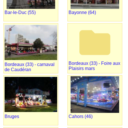
Bar-le-Duc (55)
Bayonne (64)
folder
Bordeaux (33) - Foire aux
Bordeaux (33) - carnaval
Plaisirs mars
de Caudéran
Bruges
Cahors (46)