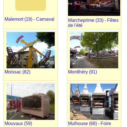
Malemort (19) - Carnaval
Marcheprime (33) - Fêtes
de l'été
Moissac (82)
Montlhéry (91)
Mouvaux (59)
Mulhouse (68) - Foire