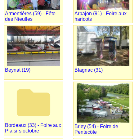
Armentières (59) - Fête
Arpajon (91) - Foire aux
des Nieulles
haricots
Beynat (19)
Blagnac (31)
folder
Bordeaux (33) - Foire aux
Briey (54) - Foire de
Plaisirs octobre
Pentecôte