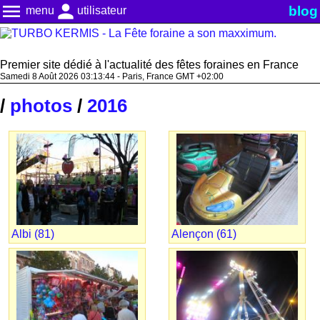
menu
person
blog
menu
utilisateur
Premier site dédié à l'actualité des fêtes foraines en France
Samedi 8 Août 2026 03:13:46 - Paris, France GMT +02:00
/
photos
/
2016
Albi (81)
Alençon (61)