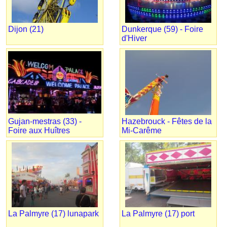
Dijon (21)
Dunkerque (59) - Foire
d'Hiver
Gujan-mestras (33) -
Hazebrouck - Fêtes de la
Foire aux Huîtres
Mi-Carême
La Palmyre (17) lunapark
La Palmyre (17) port