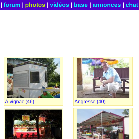
|
forum
|
photos
|
vidéos
|
base
|
annonces
|
chat
Alvignac (46)
Angresse (40)