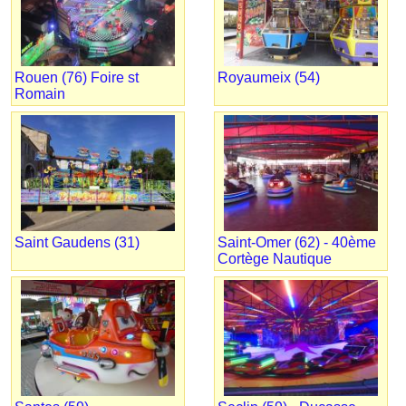
Rouen (76) Foire st
Royaumeix (54)
Romain
Saint Gaudens (31)
Saint-Omer (62) - 40ème
Cortège Nautique