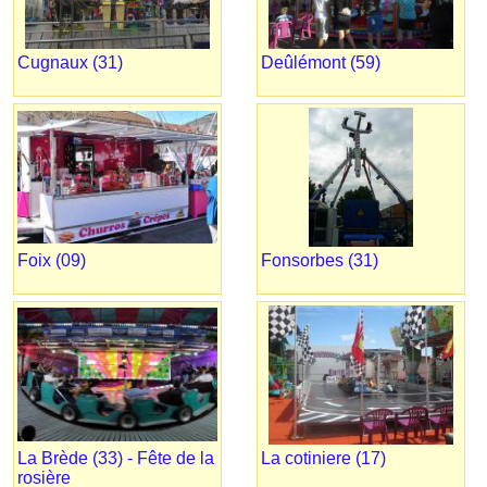
Cugnaux (31)
Deûlémont (59)
Foix (09)
Fonsorbes (31)
La Brède (33) - Fête de la
La cotiniere (17)
rosière