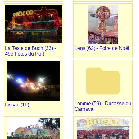
La Teste de Buch (33) -
Lens (62) - Foire de Noël
49e Fêtes du Port
folder
Lomme (59) - Ducasse du
Lissac (19)
Carnaval