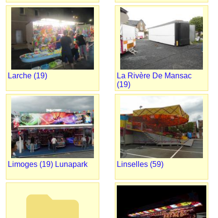
Larche (19)
La Rivère De Mansac
(19)
Limoges (19) Lunapark
Linselles (59)
folder