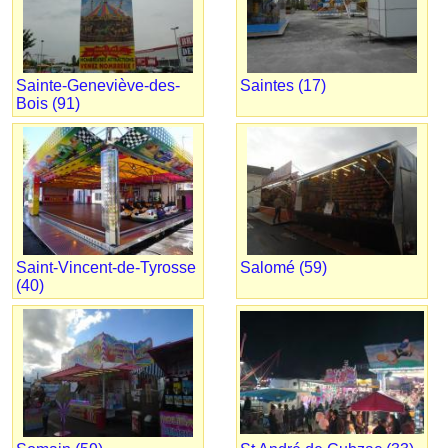
Sainte-Geneviève-des-
Saintes (17)
Bois (91)
Saint-Vincent-de-Tyrosse
Salomé (59)
(40)