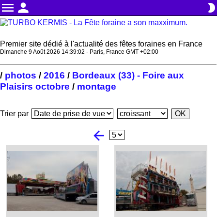
menu
person
brightness_2
Premier site dédié à l'actualité des fêtes foraines en France
Dimanche 9 Août 2026 14:39:03 - Paris, France GMT +02:00
photos
2016
Bordeaux (33) - Foire aux
/
/
/
Plaisirs octobre
montage
/
Trier par
arrow_back