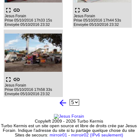
fullscreen
link
fullscreen
link
Jesus Forain
Jesus Forain
Prise 05/10/2016 17h33 15s
Prise 05/10/2016 17h44 53s
Envoyée 05/10/2016 23:32
Envoyée 05/10/2016 23:32
fullscreen
link
Jesus Forain
Prise 05/10/2016 17h58 33s
Envoyée 05/10/2016 23:32
arrow_back
Copyleft 2009 - 2026 Turbo Kermis
Turbo Kermis est un site open source et libre de droits crée par Jesus
Forain. Indique l'adresse du site si tu partage quelque chose du site
Sites de secours:
mirroir01
-
mirroir02 (IPv6 seulement)